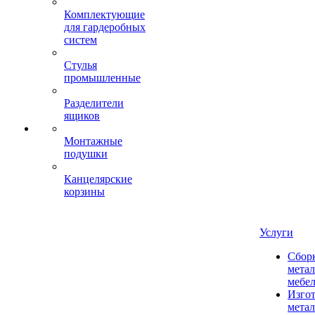
Комплектующие
для гардеробных
систем
Стулья
промышленные
Разделители
ящиков
Монтажные
подушки
Канцелярские
корзины
Услуги
Сбор
мета
мебе
Изго
мета