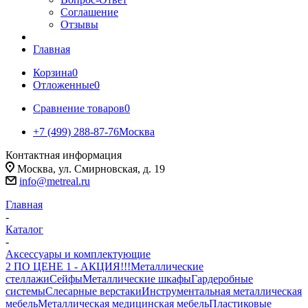
Соглашение
Отзывы
Главная
Корзина
0
Отложенные
0
Сравнение товаров
0
+7 (499) 288-87-76
Москва
Контактная информация
Москва, ул. Смирновская, д. 19
info@metreal.ru
Главная
-
Каталог
-
Аксессуары и комплектующие
2 ПО ЦЕНЕ 1 - АКЦИЯ!!!
Металлические
стеллажи
Сейфы
Металлические шкафы
Гардеробные
системы
Слесарные верстаки
Инструментальная металлическая
мебель
Металлическая медицинская мебель
Пластиковые