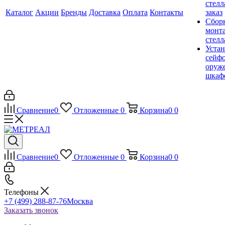
стелл
Каталог
Акции
Бренды
Доставка
Оплата
Контакты
заказ
Сбор
монт
стел
Устан
сейфо
оруж
шкаф
Сравнение
0
Отложенные
0
Корзина
0
0
Сравнение
0
Отложенные
0
Корзина
0
0
Телефоны
+7 (499) 288-87-76
Москва
Заказать звонок