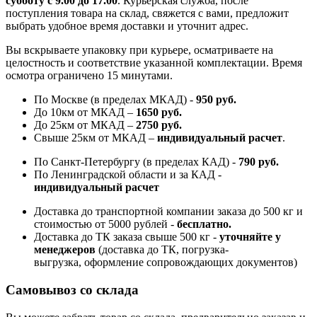
субботу с 9.00 до 17.00
. Курьерская служба, после
поступления товара на склад, свяжется с вами, предложит
выбрать удобное время доставки и уточнит адрес.
Вы вскрываете упаковку при курьере, осматриваете на
целостность и соответствие указанной комплектации. Время
осмотра ограничено 15 минутами.
По Москве (в пределах МКАД) -
950 руб.
До 10км от МКАД –
1650 руб
.
До 25км от МКАД –
2750 руб
.
Свыше 25км от МКАД –
индивидуальный расчет
.
По Санкт-Петербургу (в пределах КАД) -
790 руб.
По Ленинградской области и за КАД -
индивидуальный расчет
Доставка до транспортной компании заказа до 500 кг и
стоимостью от 5000 рублей -
б
есплатно.
Доставка до ТК заказа свыше 500 кг -
у
точняйте у
менеджеров
(доставка до ТК, погрузка-
выгрузка, оформление сопровождающих документов)
Самовывоз со склада