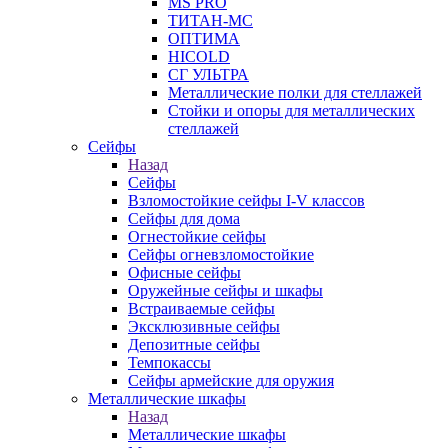
MS PRO
ТИТАН-МС
ОПТИМА
HICOLD
СГ УЛЬТРА
Металлические полки для стеллажей
Стойки и опоры для металлических
стеллажей
Сейфы
Назад
Сейфы
Взломостойкие сейфы I-V классов
Сейфы для дома
Огнестойкие сейфы
Сейфы огневзломостойкие
Офисные сейфы
Оружейные сейфы и шкафы
Встраиваемые сейфы
Эксклюзивные сейфы
Депозитные сейфы
Темпокассы
Сейфы армейские для оружия
Металлические шкафы
Назад
Металлические шкафы