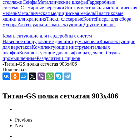
стеллажи
Сейфы
Металлические шкафы
Гардеробные
системы
Слесарные верстаки
Инструментальная металлическая
мебель
Металлическая медицинская мебель
Пластиковые
ящики для хранения
Тиски слесарные
Контейнеры для сбора
мусора
Аксессуары и комплектующие
Другие товары
-
Комплектующие для гардеробных систем
Навесное оборудование для инструм. мебели
Комплектующие
для верстаков
Комплектующие инструментальных
шкафов
Комплектующие для шкафов раздевалок
Стулья
промышленные
Разделители ящиков
-
Титан-GS полка сетчатая 903x406
Поделиться
Титан-GS полка сетчатая 903x406
Previous
Next