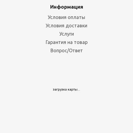
Информация
7 815
руб.
/шт
Условия оплаты
Условия доставки
Услуги
Гарантия на товар
Вопрос/Ответ
Комплект К-1-Э (660x850x230)
загрузка карты...
Много
3 258
руб.
/шт