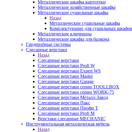
Металлические шкафы картотеки
Металлические хозяйственные шкафы
Металлические сушильные шкафы
Назад
Металлические сушильные шкафы
Комплектующие для сушильных шкафо
Металлические ключницы
Металлические шкафы для балкона
Гардеробные системы
Слесарные верстаки
Назад
Слесарные верстаки
Слесарные верстаки Profi W
Слесарные верстаки Expert WS
Слесарные верстаки Master
Слесарные верстаки Garage
Слесарные верстаки серии TOOLLBOX
Слесарные верстаки серии WORK-75
Слесарные верстаки Металл-Завод
Слесарные верстаки Пакс
Слесарные верстаки Профи Т
Слесарные верстаки Profi M
Верстаки слесарные MECHANIC
Инструментальная металлическая мебель
Назад