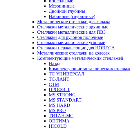
Консольные
Мезонинные
Двойной глубины
Набивные (глубинные)
Металлические стеллажи для гаража
Стеллажи металлические архивные
Стеллажи металлические для ПВЗ
Стеллажи для рулонов полочные
Стеллажи металлические угловые
Стеллажи нержавеющие для HORECA
Металлические стеллажи на колесах
Комплектующие металлических стеллажей
Назад
Комплектующие металлических стелла
ТС УНИВЕРСАЛ
ТС-ЛАЙТ
СТМ
ПРОФИ-Т
MS STRONG
MS STANDART
MS HARD
MS PRO
ТИТАН-МС
ОПТИМА
HICOLD