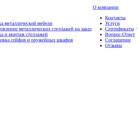
О компании
Контакты
а металлической мебели
Услуги
овление металлических стеллажей на заказ
Сертификаты
а и монтаж стеллажей
Вопрос-Ответ
новка сейфов и оружейных шкафов
Соглашение
Отзывы