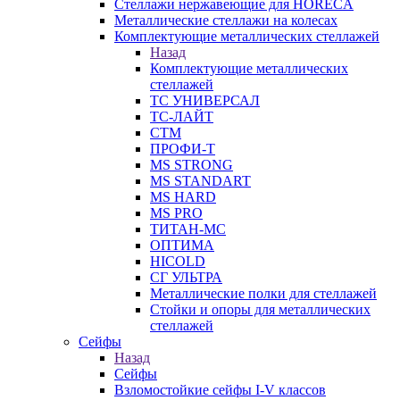
Стеллажи нержавеющие для HORECA
Металлические стеллажи на колесах
Комплектующие металлических стеллажей
Назад
Комплектующие металлических
стеллажей
ТС УНИВЕРСАЛ
ТС-ЛАЙТ
СТМ
ПРОФИ-Т
MS STRONG
MS STANDART
MS HARD
MS PRO
ТИТАН-МС
ОПТИМА
HICOLD
СГ УЛЬТРА
Металлические полки для стеллажей
Стойки и опоры для металлических
стеллажей
Сейфы
Назад
Сейфы
Взломостойкие сейфы I-V классов