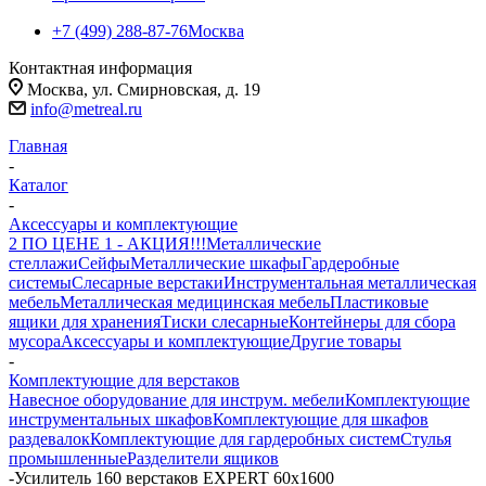
+7 (499) 288-87-76
Москва
Контактная информация
Москва, ул. Смирновская, д. 19
info@metreal.ru
Главная
-
Каталог
-
Аксессуары и комплектующие
2 ПО ЦЕНЕ 1 - АКЦИЯ!!!
Металлические
стеллажи
Сейфы
Металлические шкафы
Гардеробные
системы
Слесарные верстаки
Инструментальная металлическая
мебель
Металлическая медицинская мебель
Пластиковые
ящики для хранения
Тиски слесарные
Контейнеры для сбора
мусора
Аксессуары и комплектующие
Другие товары
-
Комплектующие для верстаков
Навесное оборудование для инструм. мебели
Комплектующие
инструментальных шкафов
Комплектующие для шкафов
раздевалок
Комплектующие для гардеробных систем
Стулья
промышленные
Разделители ящиков
-
Усилитель 160 верстаков EXPERT 60x1600