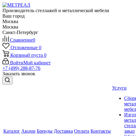
Производитель стеллажей и металлической мебели
Ваш город
Москва
Москва
Санкт-Петербург
Сравнение
0
Отложенные
0
Корзина
0
пуста
0
Войти
Мой кабинет
+7 (499) 288-87-76
Заказать звонок
Услуги
Сбор
мета
мебе
Изго
мета
стелл
Каталог
Акции
Бренды
Доставка
Оплата
Контакты
заказ