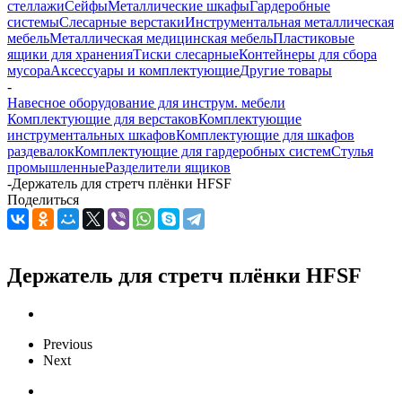
стеллажи
Сейфы
Металлические шкафы
Гардеробные
системы
Слесарные верстаки
Инструментальная металлическая
мебель
Металлическая медицинская мебель
Пластиковые
ящики для хранения
Тиски слесарные
Контейнеры для сбора
мусора
Аксессуары и комплектующие
Другие товары
-
Навесное оборудование для инструм. мебели
Комплектующие для верстаков
Комплектующие
инструментальных шкафов
Комплектующие для шкафов
раздевалок
Комплектующие для гардеробных систем
Стулья
промышленные
Разделители ящиков
-
Держатель для стретч плёнки HFSF
Поделиться
Держатель для стретч плёнки HFSF
Previous
Next