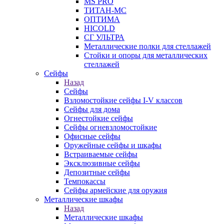
MS PRO
ТИТАН-МС
ОПТИМА
HICOLD
СГ УЛЬТРА
Металлические полки для стеллажей
Стойки и опоры для металлических
стеллажей
Сейфы
Назад
Сейфы
Взломостойкие сейфы I-V классов
Сейфы для дома
Огнестойкие сейфы
Сейфы огневзломостойкие
Офисные сейфы
Оружейные сейфы и шкафы
Встраиваемые сейфы
Эксклюзивные сейфы
Депозитные сейфы
Темпокассы
Сейфы армейские для оружия
Металлические шкафы
Назад
Металлические шкафы