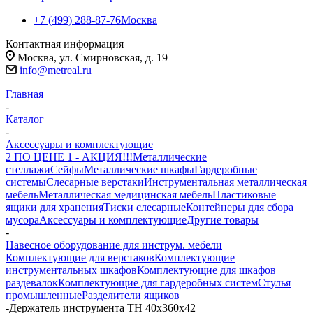
+7 (499) 288-87-76
Москва
Контактная информация
Москва, ул. Смирновская, д. 19
info@metreal.ru
Главная
-
Каталог
-
Аксессуары и комплектующие
2 ПО ЦЕНЕ 1 - АКЦИЯ!!!
Металлические
стеллажи
Сейфы
Металлические шкафы
Гардеробные
системы
Слесарные верстаки
Инструментальная металлическая
мебель
Металлическая медицинская мебель
Пластиковые
ящики для хранения
Тиски слесарные
Контейнеры для сбора
мусора
Аксессуары и комплектующие
Другие товары
-
Навесное оборудование для инструм. мебели
Комплектующие для верстаков
Комплектующие
инструментальных шкафов
Комплектующие для шкафов
раздевалок
Комплектующие для гардеробных систем
Стулья
промышленные
Разделители ящиков
-
Держатель инструмента TH 40x360x42