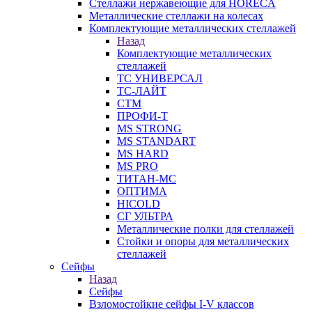
Стеллажи нержавеющие для HORECA
Металлические стеллажи на колесах
Комплектующие металлических стеллажей
Назад
Комплектующие металлических
стеллажей
ТС УНИВЕРСАЛ
ТС-ЛАЙТ
СТМ
ПРОФИ-Т
MS STRONG
MS STANDART
MS HARD
MS PRO
ТИТАН-МС
ОПТИМА
HICOLD
СГ УЛЬТРА
Металлические полки для стеллажей
Стойки и опоры для металлических
стеллажей
Сейфы
Назад
Сейфы
Взломостойкие сейфы I-V классов