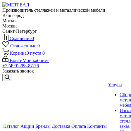
Производитель стеллажей и металлической мебели
Ваш город
Москва
Москва
Санкт-Петербург
Сравнение
0
Отложенные
0
Корзина
0
пуста
0
Войти
Мой кабинет
+7 (499) 288-87-76
Заказать звонок
Услуги
Сбор
мета
мебе
Изго
мета
стелл
Каталог
Акции
Бренды
Доставка
Оплата
Контакты
заказ