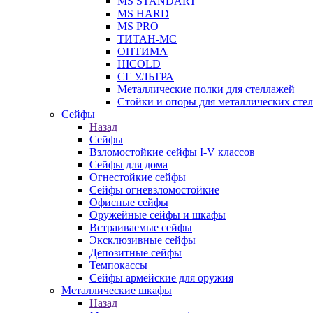
MS STANDART
MS HARD
MS PRO
ТИТАН-МС
ОПТИМА
HICOLD
СГ УЛЬТРА
Металлические полки для стеллажей
Стойки и опоры для металлических сте
Сейфы
Назад
Сейфы
Взломостойкие сейфы I-V классов
Сейфы для дома
Огнестойкие сейфы
Сейфы огневзломостойкие
Офисные сейфы
Оружейные сейфы и шкафы
Встраиваемые сейфы
Эксклюзивные сейфы
Депозитные сейфы
Темпокассы
Сейфы армейские для оружия
Металлические шкафы
Назад