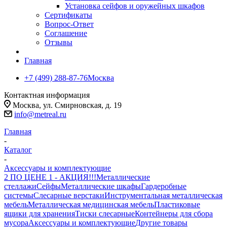
Установка сейфов и оружейных шкафов
Сертификаты
Вопрос-Ответ
Соглашение
Отзывы
Главная
+7 (499) 288-87-76
Москва
Контактная информация
Москва, ул. Смирновская, д. 19
info@metreal.ru
Главная
-
Каталог
-
Аксессуары и комплектующие
2 ПО ЦЕНЕ 1 - АКЦИЯ!!!
Металлические
стеллажи
Сейфы
Металлические шкафы
Гардеробные
системы
Слесарные верстаки
Инструментальная металлическая
мебель
Металлическая медицинская мебель
Пластиковые
ящики для хранения
Тиски слесарные
Контейнеры для сбора
мусора
Аксессуары и комплектующие
Другие товары