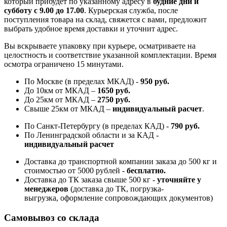
который прибудет по указанному адресу в
будние дни и
субботу с 9.00 до 17.00
. Курьерская служба, после
поступления товара на склад, свяжется с вами, предложит
выбрать удобное время доставки и уточнит адрес.
Вы вскрываете упаковку при курьере, осматриваете на
целостность и соответствие указанной комплектации. Время
осмотра ограничено 15 минутами.
По Москве (в пределах МКАД) -
950 руб.
До 10км от МКАД –
1650 руб
.
До 25км от МКАД –
2750 руб
.
Свыше 25км от МКАД –
индивидуальный расчет
.
По Санкт-Петербургу (в пределах КАД) -
790 руб.
По Ленинградской области и за КАД -
индивидуальный расчет
Доставка до транспортной компании заказа до 500 кг и
стоимостью от 5000 рублей -
б
есплатно.
Доставка до ТК заказа свыше 500 кг -
у
точняйте у
менеджеров
(доставка до ТК, погрузка-
выгрузка, оформление сопровождающих документов)
Самовывоз со склада