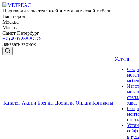
Производитель стеллажей и металлической мебели
Ваш город
Москва
Москва
Санкт-Петербург
+7 (499) 288-87-76
Заказать звонок
Услуги
Сбор
мета
мебе
Изго
мета
стелл
Каталог
Акции
Бренды
Доставка
Оплата
Контакты
заказ
Сбор
монт
стел
Устан
сейфо
оруж