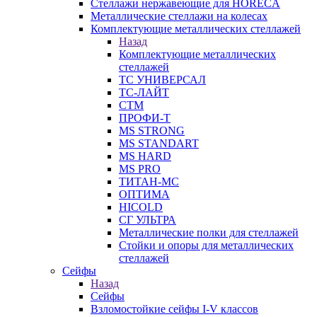
Стеллажи нержавеющие для HORECA
Металлические стеллажи на колесах
Комплектующие металлических стеллажей
Назад
Комплектующие металлических
стеллажей
ТС УНИВЕРСАЛ
ТС-ЛАЙТ
СТМ
ПРОФИ-Т
MS STRONG
MS STANDART
MS HARD
MS PRO
ТИТАН-МС
ОПТИМА
HICOLD
СГ УЛЬТРА
Металлические полки для стеллажей
Стойки и опоры для металлических
стеллажей
Сейфы
Назад
Сейфы
Взломостойкие сейфы I-V классов