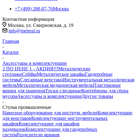
+7 (499) 288-87-76
Москва
Контактная информация
Москва, ул. Смирновская, д. 19
info@metreal.ru
Главная
-
Каталог
-
Аксессуары и комплектующие
2 ПО ЦЕНЕ 1 - АКЦИЯ!!!
Металлические
стеллажи
Сейфы
Металлические шкафы
Гардеробные
системы
Слесарные верстаки
Инструментальная металлическая
мебель
Металлическая медицинская мебель
Пластиковые
ящики для хранения
Тиски слесарные
Контейнеры для сбора
мусора
Аксессуары и комплектующие
Другие товары
-
Стулья промышленные
Навесное оборудование для инструм. мебели
Комплектующие
для верстаков
Комплектующие инструментальных
шкафов
Комплектующие для шкафов
раздевалок
Комплектующие для гардеробных
систем
Разделители ящиков