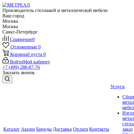
Производитель стеллажей и металлической мебели
Ваш город
Москва
Москва
Санкт-Петербург
Сравнение
0
Отложенные
0
Корзина
0
пуста
0
Войти
Мой кабинет
+7 (499) 288-87-76
Заказать звонок
Услуги
Сбор
мета
мебе
Изго
мета
стелл
Каталог
Акции
Бренды
Доставка
Оплата
Контакты
заказ