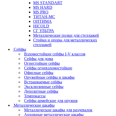
MS STANDART
MS HARD
MS PRO
ТИТАН-МС
ОПТИМА
HICOLD
СГ УЛЬТРА
Металлические полки для стеллажей
Стойки и опоры для металлических
стеллажей
Сейфы
Взломостойкие сейфы I-V классов
Сейфы для дома
Огнестойкие сейфы
Сейфы огневзломостойкие
Офисные сейфы
Оружейные сейфы и шкафы
Встраиваемые сейфы
Эксклюзивные сейфы
Депозитные сейфы
Темпокассы
Сейфы армейские для оружия
Металлические шкафы
Металлические шкафы для раздевалок
Архивные металлические шкафы