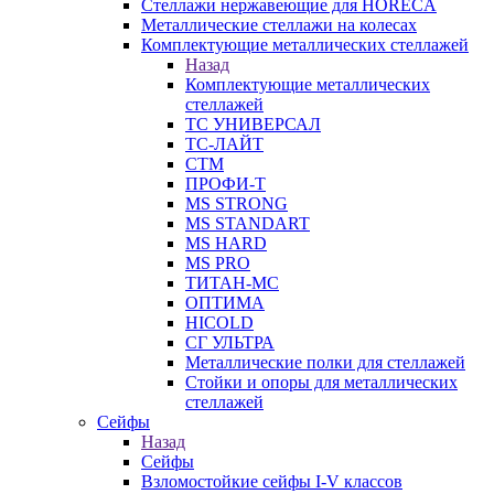
Стеллажи нержавеющие для HORECA
Металлические стеллажи на колесах
Комплектующие металлических стеллажей
Назад
Комплектующие металлических
стеллажей
ТС УНИВЕРСАЛ
ТС-ЛАЙТ
СТМ
ПРОФИ-Т
MS STRONG
MS STANDART
MS HARD
MS PRO
ТИТАН-МС
ОПТИМА
HICOLD
СГ УЛЬТРА
Металлические полки для стеллажей
Стойки и опоры для металлических
стеллажей
Сейфы
Назад
Сейфы
Взломостойкие сейфы I-V классов