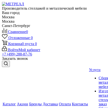
Производитель стеллажей и металлической мебели
Ваш город
Москва
Москва
Санкт-Петербург
Сравнение
0
Отложенные
0
Корзина
0
пуста
0
Войти
Мой кабинет
+7 (499) 288-87-76
Заказать звонок
Услуги
Сбор
мета
мебе
Изго
мета
стелл
Каталог
Акции
Бренды
Доставка
Оплата
Контакты
заказ