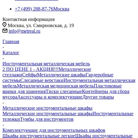
+7 (499) 288-87-76
Москва
Контактная информация
Москва, ул. Смирновская, д. 19
info@metreal.ru
Главная
-
Каталог
-
Инструментальная металлическая мебель
2 ПО ЦЕНЕ 1 - АКЦИЯ!!!
Металлические
стеллажи
Сейфы
Металлические шкафы
Гардеробные
системы
Слесарные верстаки
Инструментальная металлическая
мебель
Металлическая медицинская мебель
Пластиковые
ящики для хранения
Тиски слесарные
Контейнеры для сбора
мусора
Аксессуары и комплектующие
Другие товары
-
Металлические инструментальные шкафы
Металлические инструментальные шкафы
Инструментальные
тележки
Тумбы для инструментов
-
Комплектующие для инструментальных шкафов
Шкафы инструментальные легкие
Шкафы инструментальные