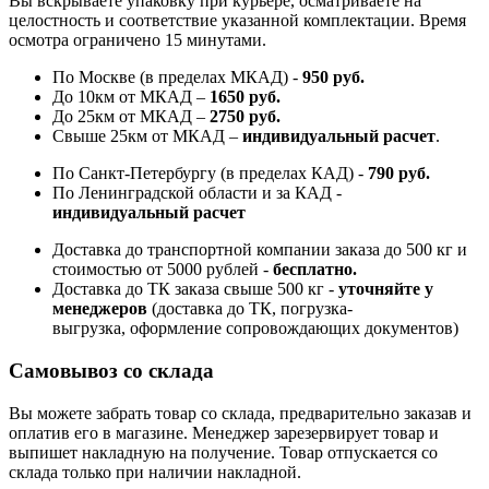
Вы вскрываете упаковку при курьере, осматриваете на
целостность и соответствие указанной комплектации. Время
осмотра ограничено 15 минутами.
По Москве (в пределах МКАД) -
950 руб.
До 10км от МКАД –
1650 руб
.
До 25км от МКАД –
2750 руб
.
Свыше 25км от МКАД –
индивидуальный расчет
.
По Санкт-Петербургу (в пределах КАД) -
790 руб.
По Ленинградской области и за КАД -
индивидуальный расчет
Доставка до транспортной компании заказа до 500 кг и
стоимостью от 5000 рублей -
б
есплатно.
Доставка до ТК заказа свыше 500 кг -
у
точняйте у
менеджеров
(доставка до ТК, погрузка-
выгрузка, оформление сопровождающих документов)
Самовывоз со склада
Вы можете забрать товар со склада, предварительно заказав и
оплатив его в магазине. Менеджер зарезервирует товар и
выпишет накладную на получение. Товар отпускается со
склада только при наличии накладной.