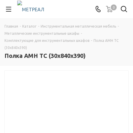
0
Главная
-
Каталог
-
Инструментальная металлическая мебель
-
Металлические инструментальные шкафы
-
Комплектующие для инструментальных шкафов
-
Полка AMH TC
(30x840x390)
Полка AMH TC (30x840x390)