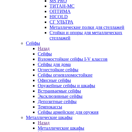
MS PRO
ТИТАН-МС
ОПТИМА
HICOLD
СГ УЛЬТРА
Металлические полки для стеллажей
Стойки и опоры для металлических
стеллажей
Сейфы
Назад
Сейфы
Взломостойкие сейфы I-V классов
Сейфы для дома
Огнестойкие сейфы
Сейфы огневзломостойкие
Офисные сейфы
Оружейные сейфы и шкафы
Встраиваемые сейфы
Эксклюзивные сейфы
Депозитные сейфы
Темпокассы
Сейфы армейские для оружия
Металлические шкафы
Назад
Металлические шкафы