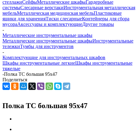
стеллажи
Сейфы
Металлические шкафы
Гардеробные
системы
Слесарные верстаки
Инструментальная металлическая
мебель
Металлическая медицинская мебель
Пластиковые
ящики для хранения
Тиски слесарные
Контейнеры для сбора
мусора
Аксессуары и комплектующие
Другие товары
-
Металлические инструментальные шкафы
Металлические инструментальные шкафы
Инструментальные
тележки
Тумбы для инструментов
-
Комплектующие для инструментальных шкафов
Шкафы инструментальные легкие
Шкафы инструментальные
тяжелые
-
Полка ТС большая 95x47
Поделиться
Полка ТС большая 95x47