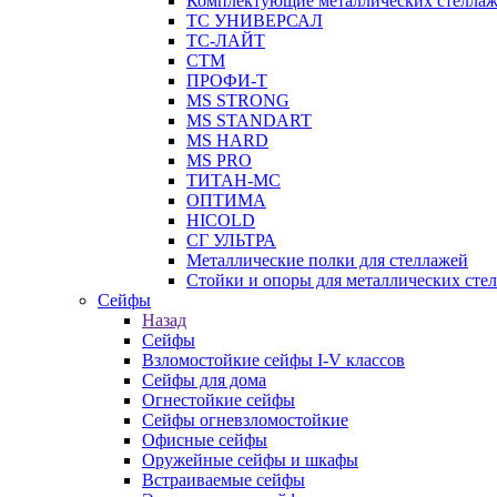
Комплектующие металлических стелла
ТС УНИВЕРСАЛ
ТС-ЛАЙТ
СТМ
ПРОФИ-Т
MS STRONG
MS STANDART
MS HARD
MS PRO
ТИТАН-МС
ОПТИМА
HICOLD
СГ УЛЬТРА
Металлические полки для стеллажей
Стойки и опоры для металлических сте
Сейфы
Назад
Сейфы
Взломостойкие сейфы I-V классов
Сейфы для дома
Огнестойкие сейфы
Сейфы огневзломостойкие
Офисные сейфы
Оружейные сейфы и шкафы
Встраиваемые сейфы