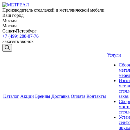
Производитель стеллажей и металлической мебели
Ваш город
Москва
Москва
Санкт-Петербург
+7 (499) 288-87-76
Заказать звонок
Услуги
Сбор
мета
мебе
Изго
мета
стелл
Каталог
Акции
Бренды
Доставка
Оплата
Контакты
заказ
Сбор
монт
стел
Устан
сейфо
оруж