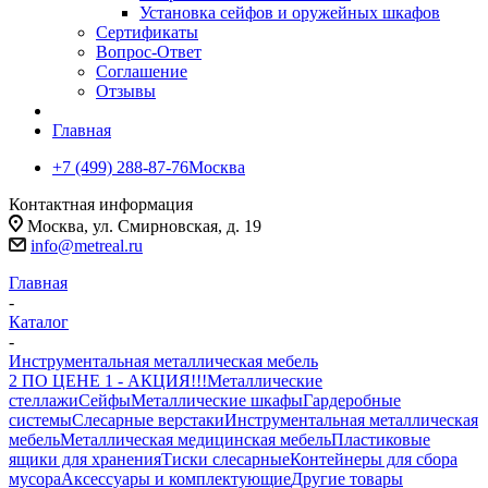
Установка сейфов и оружейных шкафов
Сертификаты
Вопрос-Ответ
Соглашение
Отзывы
Главная
+7 (499) 288-87-76
Москва
Контактная информация
Москва, ул. Смирновская, д. 19
info@metreal.ru
Главная
-
Каталог
-
Инструментальная металлическая мебель
2 ПО ЦЕНЕ 1 - АКЦИЯ!!!
Металлические
стеллажи
Сейфы
Металлические шкафы
Гардеробные
системы
Слесарные верстаки
Инструментальная металлическая
мебель
Металлическая медицинская мебель
Пластиковые
ящики для хранения
Тиски слесарные
Контейнеры для сбора
мусора
Аксессуары и комплектующие
Другие товары