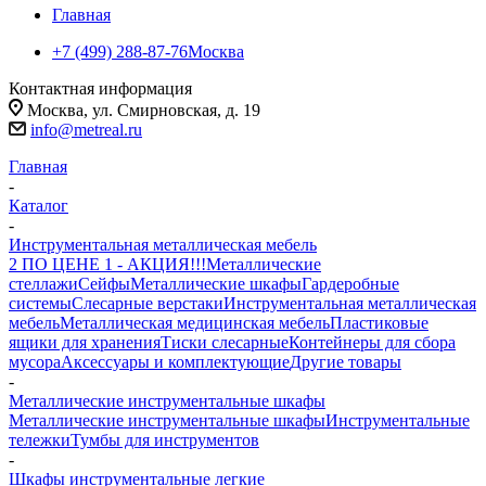
Главная
+7 (499) 288-87-76
Москва
Контактная информация
Москва, ул. Смирновская, д. 19
info@metreal.ru
Главная
-
Каталог
-
Инструментальная металлическая мебель
2 ПО ЦЕНЕ 1 - АКЦИЯ!!!
Металлические
стеллажи
Сейфы
Металлические шкафы
Гардеробные
системы
Слесарные верстаки
Инструментальная металлическая
мебель
Металлическая медицинская мебель
Пластиковые
ящики для хранения
Тиски слесарные
Контейнеры для сбора
мусора
Аксессуары и комплектующие
Другие товары
-
Металлические инструментальные шкафы
Металлические инструментальные шкафы
Инструментальные
тележки
Тумбы для инструментов
-
Шкафы инструментальные легкие