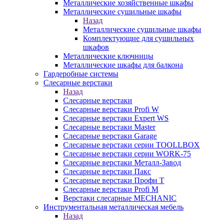
Металлические хозяйственные шкафы
Металлические сушильные шкафы
Назад
Металлические сушильные шкафы
Комплектующие для сушильных
шкафов
Металлические ключницы
Металлические шкафы для балкона
Гардеробные системы
Слесарные верстаки
Назад
Слесарные верстаки
Слесарные верстаки Profi W
Слесарные верстаки Expert WS
Слесарные верстаки Master
Слесарные верстаки Garage
Слесарные верстаки серии TOOLLBOX
Слесарные верстаки серии WORK-75
Слесарные верстаки Металл-Завод
Слесарные верстаки Пакс
Слесарные верстаки Профи Т
Слесарные верстаки Profi M
Верстаки слесарные MECHANIC
Инструментальная металлическая мебель
Назад