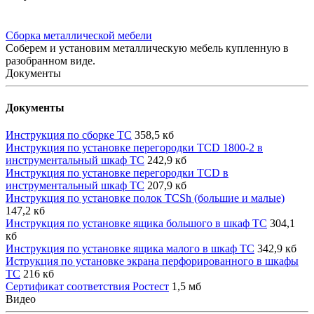
Сборка металлической мебели
Соберем и установим металлическую мебель купленную в
разобранном виде.
Документы
Документы
Инструкция по сборке TC
358,5 кб
Инструкция по установке перегородки TCD 1800-2 в
инструментальный шкаф TC
242,9 кб
Инструкция по установке перегородки TCD в
инструментальный шкаф TC
207,9 кб
Инструкция по установке полок TCSh (большие и малые)
147,2 кб
Инструкция по установке ящика большого в шкаф TC
304,1
кб
Инструкция по установке ящика малого в шкаф TC
342,9 кб
Иструкция по установке экрана перфорированного в шкафы
TC
216 кб
Сертификат соответствия Ростест
1,5 мб
Видео