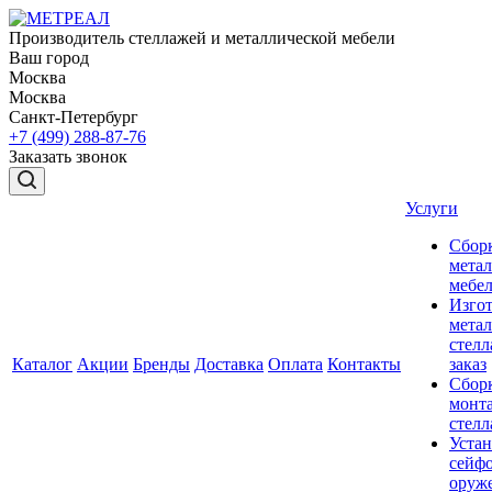
Производитель стеллажей и металлической мебели
Ваш город
Москва
Москва
Санкт-Петербург
+7 (499) 288-87-76
Заказать звонок
Услуги
Сбор
мета
мебе
Изго
мета
стелл
Каталог
Акции
Бренды
Доставка
Оплата
Контакты
заказ
Сбор
монт
стел
Устан
сейфо
оруж