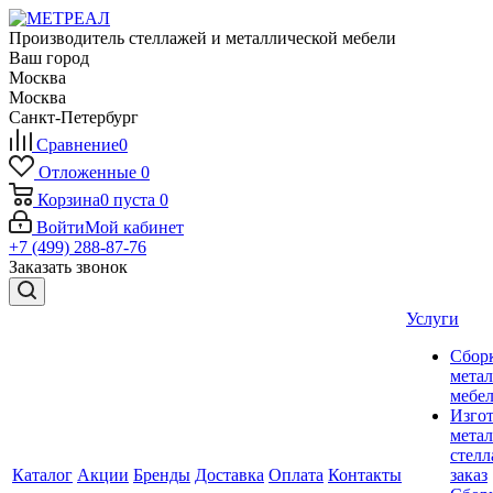
Производитель стеллажей и металлической мебели
Ваш город
Москва
Москва
Санкт-Петербург
Сравнение
0
Отложенные
0
Корзина
0
пуста
0
Войти
Мой кабинет
+7 (499) 288-87-76
Заказать звонок
Услуги
Сбор
мета
мебе
Изго
мета
стелл
Каталог
Акции
Бренды
Доставка
Оплата
Контакты
заказ