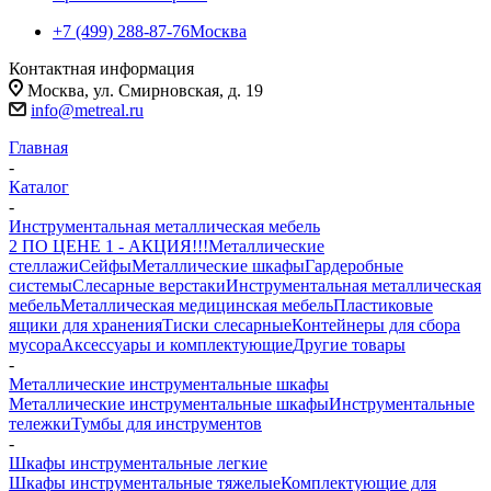
+7 (499) 288-87-76
Москва
Контактная информация
Москва, ул. Смирновская, д. 19
info@metreal.ru
Главная
-
Каталог
-
Инструментальная металлическая мебель
2 ПО ЦЕНЕ 1 - АКЦИЯ!!!
Металлические
стеллажи
Сейфы
Металлические шкафы
Гардеробные
системы
Слесарные верстаки
Инструментальная металлическая
мебель
Металлическая медицинская мебель
Пластиковые
ящики для хранения
Тиски слесарные
Контейнеры для сбора
мусора
Аксессуары и комплектующие
Другие товары
-
Металлические инструментальные шкафы
Металлические инструментальные шкафы
Инструментальные
тележки
Тумбы для инструментов
-
Шкафы инструментальные легкие
Шкафы инструментальные тяжелые
Комплектующие для