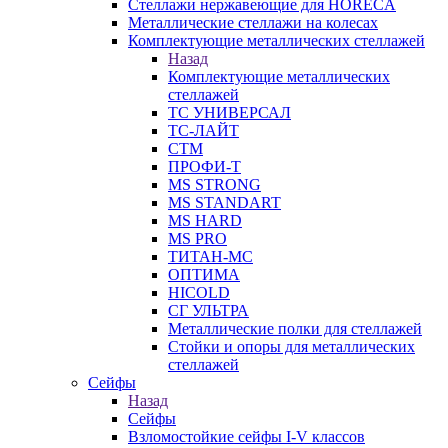
Стеллажи нержавеющие для HORECA
Металлические стеллажи на колесах
Комплектующие металлических стеллажей
Назад
Комплектующие металлических
стеллажей
ТС УНИВЕРСАЛ
ТС-ЛАЙТ
СТМ
ПРОФИ-Т
MS STRONG
MS STANDART
MS HARD
MS PRO
ТИТАН-МС
ОПТИМА
HICOLD
СГ УЛЬТРА
Металлические полки для стеллажей
Стойки и опоры для металлических
стеллажей
Сейфы
Назад
Сейфы
Взломостойкие сейфы I-V классов