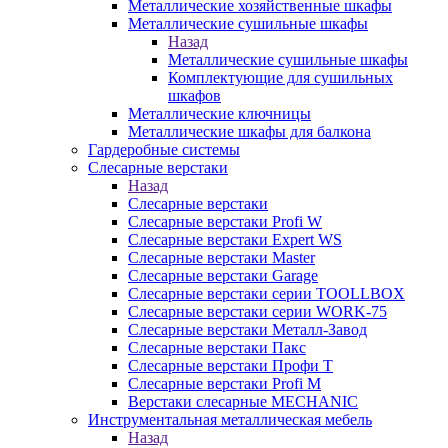
Металлические хозяйственные шкафы
Металлические сушильные шкафы
Назад
Металлические сушильные шкафы
Комплектующие для сушильных
шкафов
Металлические ключницы
Металлические шкафы для балкона
Гардеробные системы
Слесарные верстаки
Назад
Слесарные верстаки
Слесарные верстаки Profi W
Слесарные верстаки Expert WS
Слесарные верстаки Master
Слесарные верстаки Garage
Слесарные верстаки серии TOOLLBOX
Слесарные верстаки серии WORK-75
Слесарные верстаки Металл-Завод
Слесарные верстаки Пакс
Слесарные верстаки Профи Т
Слесарные верстаки Profi M
Верстаки слесарные MECHANIC
Инструментальная металлическая мебель
Назад