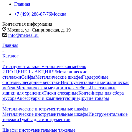
Главная
+7 (499) 288-87-76
Москва
Контактная информация
Москва, ул. Смирновская, д. 19
info@metreal.ru
Главная
-
Каталог
-
Инструментальная металлическая мебель
2 ПО ЦЕНЕ 1 - АКЦИЯ!!!
Металлические
стеллажи
Сейфы
Металлические шкафы
Гардеробные
системы
Слесарные верстаки
Инструментальная металлическая
мебель
Металлическая медицинская мебель
Пластиковые
ящики для хранения
Тиски слесарные
Контейнеры для сбора
мусора
Аксессуары и комплектующие
Другие товары
-
Металлические инструментальные шкафы
Металлические инструментальные шкафы
Инструментальные
тележки
Тумбы для инструментов
-
Шкафы инструментальные тяжелые