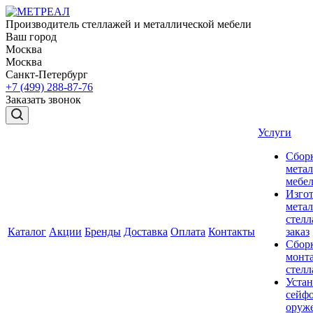
Производитель стеллажей и металлической мебели
Ваш город
Москва
Москва
Санкт-Петербург
+7 (499) 288-87-76
Заказать звонок
Услуги
Сбор
мета
мебе
Изго
мета
стелл
Каталог
Акции
Бренды
Доставка
Оплата
Контакты
заказ
Сбор
монт
стел
Устан
сейфо
оруж