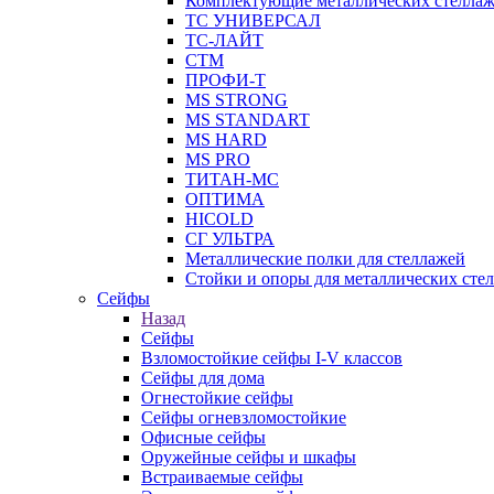
Комплектующие металлических стелла
ТС УНИВЕРСАЛ
ТС-ЛАЙТ
СТМ
ПРОФИ-Т
MS STRONG
MS STANDART
MS HARD
MS PRO
ТИТАН-МС
ОПТИМА
HICOLD
СГ УЛЬТРА
Металлические полки для стеллажей
Стойки и опоры для металлических сте
Сейфы
Назад
Сейфы
Взломостойкие сейфы I-V классов
Сейфы для дома
Огнестойкие сейфы
Сейфы огневзломостойкие
Офисные сейфы
Оружейные сейфы и шкафы
Встраиваемые сейфы