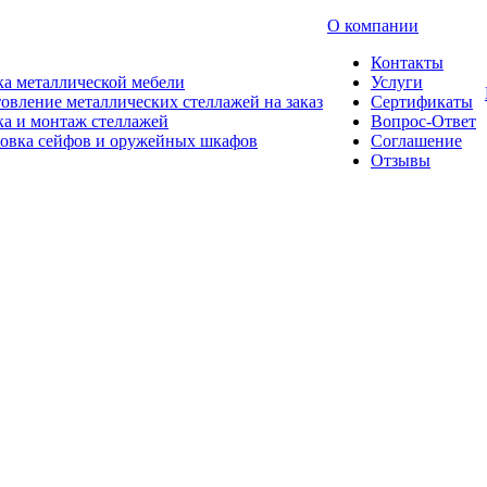
О компании
Контакты
а металлической мебели
Услуги
овление металлических стеллажей на заказ
Сертификаты
а и монтаж стеллажей
Вопрос-Ответ
новка сейфов и оружейных шкафов
Соглашение
Отзывы