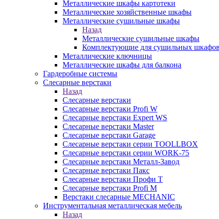
Металлические шкафы картотеки
Металлические хозяйственные шкафы
Металлические сушильные шкафы
Назад
Металлические сушильные шкафы
Комплектующие для сушильных шкафо
Металлические ключницы
Металлические шкафы для балкона
Гардеробные системы
Слесарные верстаки
Назад
Слесарные верстаки
Слесарные верстаки Profi W
Слесарные верстаки Expert WS
Слесарные верстаки Master
Слесарные верстаки Garage
Слесарные верстаки серии TOOLLBOX
Слесарные верстаки серии WORK-75
Слесарные верстаки Металл-Завод
Слесарные верстаки Пакс
Слесарные верстаки Профи Т
Слесарные верстаки Profi M
Верстаки слесарные MECHANIC
Инструментальная металлическая мебель
Назад