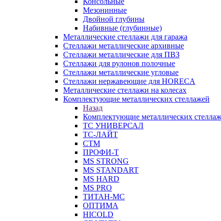
Консольные
Мезонинные
Двойной глубины
Набивные (глубинные)
Металлические стеллажи для гаража
Стеллажи металлические архивные
Стеллажи металлические для ПВЗ
Стеллажи для рулонов полочные
Стеллажи металлические угловые
Стеллажи нержавеющие для HORECA
Металлические стеллажи на колесах
Комплектующие металлических стеллажей
Назад
Комплектующие металлических стелла
ТС УНИВЕРСАЛ
ТС-ЛАЙТ
СТМ
ПРОФИ-Т
MS STRONG
MS STANDART
MS HARD
MS PRO
ТИТАН-МС
ОПТИМА
HICOLD