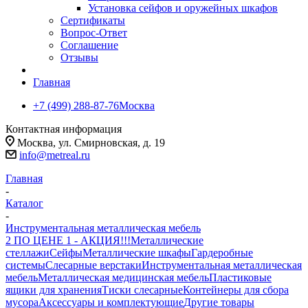
Установка сейфов и оружейных шкафов
Сертификаты
Вопрос-Ответ
Соглашение
Отзывы
Главная
+7 (499) 288-87-76
Москва
Контактная информация
Москва, ул. Смирновская, д. 19
info@metreal.ru
Главная
-
Каталог
-
Инструментальная металлическая мебель
2 ПО ЦЕНЕ 1 - АКЦИЯ!!!
Металлические
стеллажи
Сейфы
Металлические шкафы
Гардеробные
системы
Слесарные верстаки
Инструментальная металлическая
мебель
Металлическая медицинская мебель
Пластиковые
ящики для хранения
Тиски слесарные
Контейнеры для сбора
мусора
Аксессуары и комплектующие
Другие товары