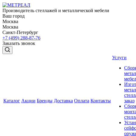
Производитель стеллажей и металлической мебели
Ваш город
Москва
Москва
Санкт-Петербург
+7 (499) 288-87-76
Заказать звонок
Услуги
Сбор
мета
мебе
Изго
мета
стелл
Каталог
Акции
Бренды
Доставка
Оплата
Контакты
заказ
Сбор
монт
стел
Устан
сейфо
оруж