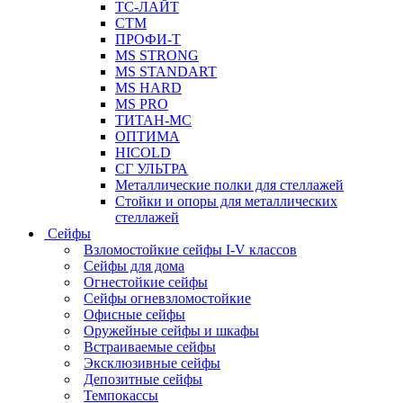
ТС-ЛАЙТ
СТМ
ПРОФИ-Т
MS STRONG
MS STANDART
MS HARD
MS PRO
ТИТАН-МС
ОПТИМА
HICOLD
СГ УЛЬТРА
Металлические полки для стеллажей
Стойки и опоры для металлических
стеллажей
Сейфы
Взломостойкие сейфы I-V классов
Сейфы для дома
Огнестойкие сейфы
Сейфы огневзломостойкие
Офисные сейфы
Оружейные сейфы и шкафы
Встраиваемые сейфы
Эксклюзивные сейфы
Депозитные сейфы
Темпокассы