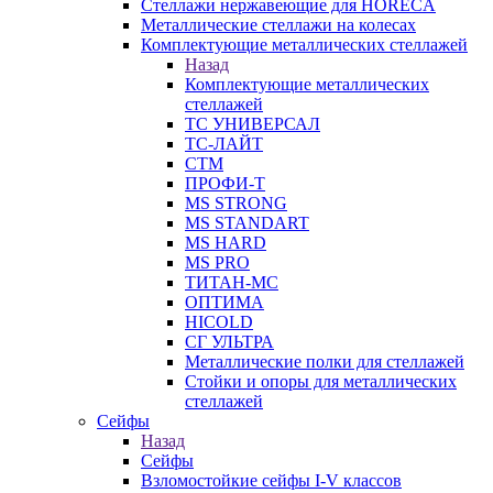
Стеллажи нержавеющие для HORECA
Металлические стеллажи на колесах
Комплектующие металлических стеллажей
Назад
Комплектующие металлических
стеллажей
ТС УНИВЕРСАЛ
ТС-ЛАЙТ
СТМ
ПРОФИ-Т
MS STRONG
MS STANDART
MS HARD
MS PRO
ТИТАН-МС
ОПТИМА
HICOLD
СГ УЛЬТРА
Металлические полки для стеллажей
Стойки и опоры для металлических
стеллажей
Сейфы
Назад
Сейфы
Взломостойкие сейфы I-V классов