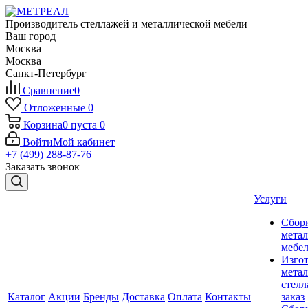
Производитель стеллажей и металлической мебели
Ваш город
Москва
Москва
Санкт-Петербург
Сравнение
0
Отложенные
0
Корзина
0
пуста
0
Войти
Мой кабинет
+7 (499) 288-87-76
Заказать звонок
Услуги
Сбор
мета
мебе
Изго
мета
стелл
Каталог
Акции
Бренды
Доставка
Оплата
Контакты
заказ