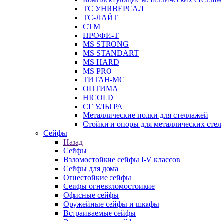
ТС УНИВЕРСАЛ
ТС-ЛАЙТ
СТМ
ПРОФИ-Т
MS STRONG
MS STANDART
MS HARD
MS PRO
ТИТАН-МС
ОПТИМА
HICOLD
СГ УЛЬТРА
Металлические полки для стеллажей
Стойки и опоры для металлических сте
Сейфы
Назад
Сейфы
Взломостойкие сейфы I-V классов
Сейфы для дома
Огнестойкие сейфы
Сейфы огневзломостойкие
Офисные сейфы
Оружейные сейфы и шкафы
Встраиваемые сейфы