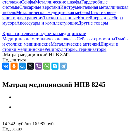
стеллажи
Сейфы
Металлические шкафы
Гардеробные
системы
Слесарные верстаки
Инструментальная металлическая
мебель
Металлическая медицинская мебель
Пластиковые
ящики для хранения
Тиски слесарные
Контейнеры для сбора
мусора
Аксессуары и комплектующие
Другие товары
-
Кровати, тележки, кушетки медицинские
Медицинские металлические шкафы
Сейфы-термостаты
Тумбы
и столики медицинские
Металлические аптечки
Ширмы и
стойки медицинские
Рециркуляторы
Стерилизаторы
-
Матрац медицинский НПВ 8245
Поделиться
Матрац медицинский НПВ 8245
14 742
руб.
/шт
16 985
руб.
Под заказ