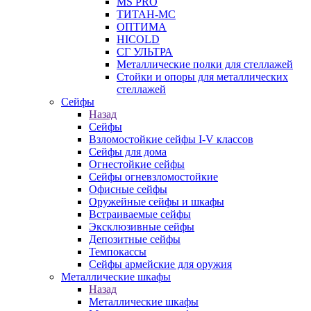
MS PRO
ТИТАН-МС
ОПТИМА
HICOLD
СГ УЛЬТРА
Металлические полки для стеллажей
Стойки и опоры для металлических
стеллажей
Сейфы
Назад
Сейфы
Взломостойкие сейфы I-V классов
Сейфы для дома
Огнестойкие сейфы
Сейфы огневзломостойкие
Офисные сейфы
Оружейные сейфы и шкафы
Встраиваемые сейфы
Эксклюзивные сейфы
Депозитные сейфы
Темпокассы
Сейфы армейские для оружия
Металлические шкафы
Назад
Металлические шкафы