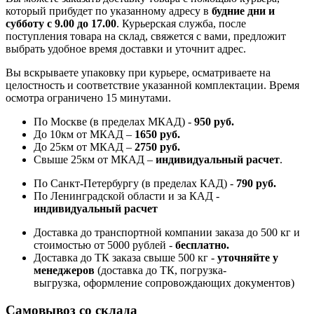
который прибудет по указанному адресу в
будние дни и
субботу с 9.00 до 17.00
. Курьерская служба, после
поступления товара на склад, свяжется с вами, предложит
выбрать удобное время доставки и уточнит адрес.
Вы вскрываете упаковку при курьере, осматриваете на
целостность и соответствие указанной комплектации. Время
осмотра ограничено 15 минутами.
По Москве (в пределах МКАД) -
950 руб.
До 10км от МКАД –
1650 руб
.
До 25км от МКАД –
2750 руб
.
Свыше 25км от МКАД –
индивидуальный расчет
.
По Санкт-Петербургу (в пределах КАД) -
790 руб.
По Ленинградской области и за КАД -
индивидуальный расчет
Доставка до транспортной компании заказа до 500 кг и
стоимостью от 5000 рублей -
б
есплатно.
Доставка до ТК заказа свыше 500 кг -
у
точняйте у
менеджеров
(доставка до ТК, погрузка-
выгрузка, оформление сопровождающих документов)
Самовывоз со склада