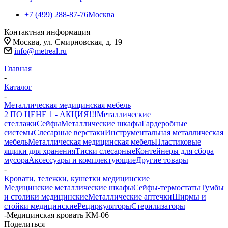
+7 (499) 288-87-76
Москва
Контактная информация
Москва, ул. Смирновская, д. 19
info@metreal.ru
Главная
-
Каталог
-
Металлическая медицинская мебель
2 ПО ЦЕНЕ 1 - АКЦИЯ!!!
Металлические
стеллажи
Сейфы
Металлические шкафы
Гардеробные
системы
Слесарные верстаки
Инструментальная металлическая
мебель
Металлическая медицинская мебель
Пластиковые
ящики для хранения
Тиски слесарные
Контейнеры для сбора
мусора
Аксессуары и комплектующие
Другие товары
-
Кровати, тележки, кушетки медицинские
Медицинские металлические шкафы
Сейфы-термостаты
Тумбы
и столики медицинские
Металлические аптечки
Ширмы и
стойки медицинские
Рециркуляторы
Стерилизаторы
-
Медицинская кровать КМ-06
Поделиться