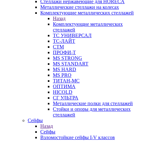
Стеллажи нержавеющие для HORECA
Металлические стеллажи на колесах
Комплектующие металлических стеллажей
Назад
Комплектующие металлических
стеллажей
ТС УНИВЕРСАЛ
ТС-ЛАЙТ
СТМ
ПРОФИ-Т
MS STRONG
MS STANDART
MS HARD
MS PRO
ТИТАН-МС
ОПТИМА
HICOLD
СГ УЛЬТРА
Металлические полки для стеллажей
Стойки и опоры для металлических
стеллажей
Сейфы
Назад
Сейфы
Взломостойкие сейфы I-V классов