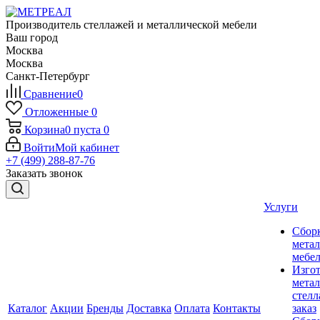
Производитель стеллажей и металлической мебели
Ваш город
Москва
Москва
Санкт-Петербург
Сравнение
0
Отложенные
0
Корзина
0
пуста
0
Войти
Мой кабинет
+7 (499) 288-87-76
Заказать звонок
Услуги
Сбор
мета
мебе
Изго
мета
стелл
Каталог
Акции
Бренды
Доставка
Оплата
Контакты
заказ