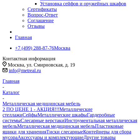
Установка сейфов и оружейных шкафов
Сертификаты
Вопрос-Ответ
Соглашение
Отзывы
Главная
+7 (499) 288-87-76
Москва
Контактная информация
Москва, ул. Смирновская, д. 19
info@metreal.ru
Главная
-
Каталог
-
Металлическая медицинская мебель
2 ПО ЦЕНЕ 1 - АКЦИЯ!!!
Металлические
стеллажи
Сейфы
Металлические шкафы
Гардеробные
системы
Слесарные верстаки
Инструментальная металлическая
мебель
Металлическая медицинская мебель
Пластиковые
ящики для хранения
Тиски слесарные
Контейнеры для сбора
мусора
Аксессуары и комплектующие
Другие товары