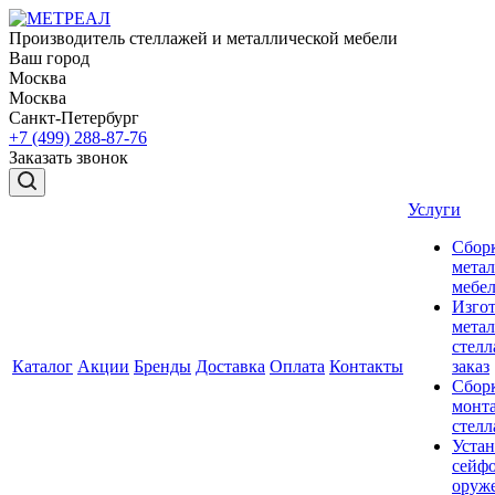
Производитель стеллажей и металлической мебели
Ваш город
Москва
Москва
Санкт-Петербург
+7 (499) 288-87-76
Заказать звонок
Услуги
Сбор
мета
мебе
Изго
мета
стелл
Каталог
Акции
Бренды
Доставка
Оплата
Контакты
заказ
Сбор
монт
стел
Устан
сейфо
оруж