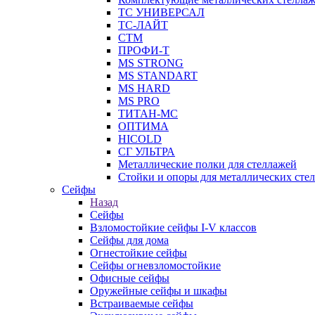
ТС УНИВЕРСАЛ
ТС-ЛАЙТ
СТМ
ПРОФИ-Т
MS STRONG
MS STANDART
MS HARD
MS PRO
ТИТАН-МС
ОПТИМА
HICOLD
СГ УЛЬТРА
Металлические полки для стеллажей
Стойки и опоры для металлических сте
Сейфы
Назад
Сейфы
Взломостойкие сейфы I-V классов
Сейфы для дома
Огнестойкие сейфы
Сейфы огневзломостойкие
Офисные сейфы
Оружейные сейфы и шкафы
Встраиваемые сейфы