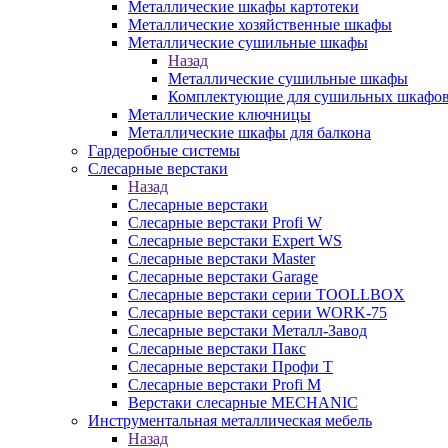
Металлические шкафы картотеки
Металлические хозяйственные шкафы
Металлические сушильные шкафы
Назад
Металлические сушильные шкафы
Комплектующие для сушильных шкафо
Металлические ключницы
Металлические шкафы для балкона
Гардеробные системы
Слесарные верстаки
Назад
Слесарные верстаки
Слесарные верстаки Profi W
Слесарные верстаки Expert WS
Слесарные верстаки Master
Слесарные верстаки Garage
Слесарные верстаки серии TOOLLBOX
Слесарные верстаки серии WORK-75
Слесарные верстаки Металл-Завод
Слесарные верстаки Пакс
Слесарные верстаки Профи Т
Слесарные верстаки Profi M
Верстаки слесарные MECHANIC
Инструментальная металлическая мебель
Назад