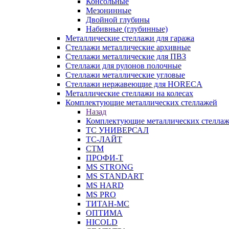
Консольные
Мезонинные
Двойной глубины
Набивные (глубинные)
Металлические стеллажи для гаража
Стеллажи металлические архивные
Стеллажи металлические для ПВЗ
Стеллажи для рулонов полочные
Стеллажи металлические угловые
Стеллажи нержавеющие для HORECA
Металлические стеллажи на колесах
Комплектующие металлических стеллажей
Назад
Комплектующие металлических стелла
ТС УНИВЕРСАЛ
ТС-ЛАЙТ
СТМ
ПРОФИ-Т
MS STRONG
MS STANDART
MS HARD
MS PRO
ТИТАН-МС
ОПТИМА
HICOLD