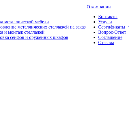
О компании
Контакты
а металлической мебели
Услуги
овление металлических стеллажей на заказ
Сертификаты
а и монтаж стеллажей
Вопрос-Ответ
новка сейфов и оружейных шкафов
Соглашение
Отзывы