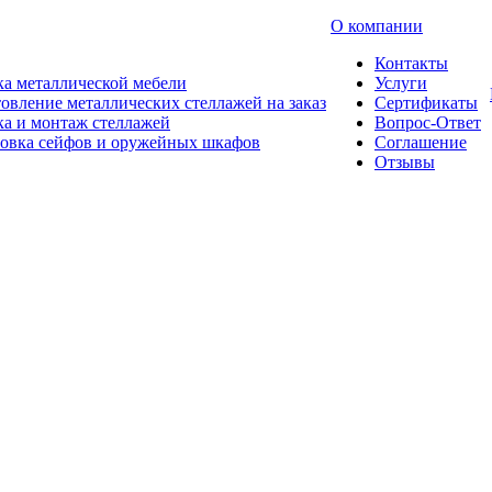
О компании
Контакты
а металлической мебели
Услуги
овление металлических стеллажей на заказ
Сертификаты
а и монтаж стеллажей
Вопрос-Ответ
новка сейфов и оружейных шкафов
Соглашение
Отзывы