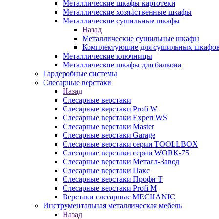
Металлические шкафы картотеки
Металлические хозяйственные шкафы
Металлические сушильные шкафы
Назад
Металлические сушильные шкафы
Комплектующие для сушильных шкафо
Металлические ключницы
Металлические шкафы для балкона
Гардеробные системы
Слесарные верстаки
Назад
Слесарные верстаки
Слесарные верстаки Profi W
Слесарные верстаки Expert WS
Слесарные верстаки Master
Слесарные верстаки Garage
Слесарные верстаки серии TOOLLBOX
Слесарные верстаки серии WORK-75
Слесарные верстаки Металл-Завод
Слесарные верстаки Пакс
Слесарные верстаки Профи Т
Слесарные верстаки Profi M
Верстаки слесарные MECHANIC
Инструментальная металлическая мебель
Назад