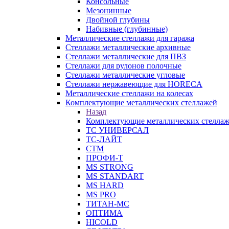
Консольные
Мезонинные
Двойной глубины
Набивные (глубинные)
Металлические стеллажи для гаража
Стеллажи металлические архивные
Стеллажи металлические для ПВЗ
Стеллажи для рулонов полочные
Стеллажи металлические угловые
Стеллажи нержавеющие для HORECA
Металлические стеллажи на колесах
Комплектующие металлических стеллажей
Назад
Комплектующие металлических стелла
ТС УНИВЕРСАЛ
ТС-ЛАЙТ
СТМ
ПРОФИ-Т
MS STRONG
MS STANDART
MS HARD
MS PRO
ТИТАН-МС
ОПТИМА
HICOLD