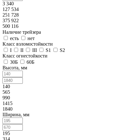
3 340
127 534
251 728
375 922
500 116
Наличие трейзера
есть
нет
Класс взломостойкости
I
II
III
S1
S2
Класс огнестойкости
30Б
60Б
Высота, мм
140
565
990
1415
1840
Ширина, мм
195
314