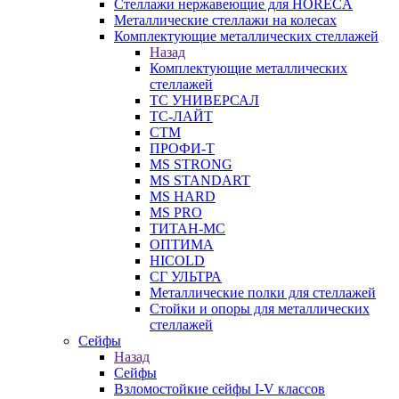
Стеллажи нержавеющие для HORECA
Металлические стеллажи на колесах
Комплектующие металлических стеллажей
Назад
Комплектующие металлических
стеллажей
ТС УНИВЕРСАЛ
ТС-ЛАЙТ
СТМ
ПРОФИ-Т
MS STRONG
MS STANDART
MS HARD
MS PRO
ТИТАН-МС
ОПТИМА
HICOLD
СГ УЛЬТРА
Металлические полки для стеллажей
Стойки и опоры для металлических
стеллажей
Сейфы
Назад
Сейфы
Взломостойкие сейфы I-V классов