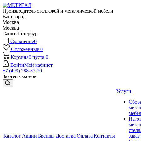
Производитель стеллажей и металлической мебели
Ваш город
Москва
Москва
Санкт-Петербург
Сравнение
0
Отложенные
0
Корзина
0
пуста
0
Войти
Мой кабинет
+7 (499) 288-87-76
Заказать звонок
Услуги
Сбор
мета
мебе
Изго
мета
стелл
Каталог
Акции
Бренды
Доставка
Оплата
Контакты
заказ