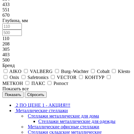
433
551
670
Глубина, мм
110
208
305
403
500
Бренд
AIKO
VALBERG
Burg–Wachter
Cobalt
Klesto
Onix
Safetronics
VECTOR
КОНТУР
МЕТКОН
ПАКС
Рипост
Показать все
Сбросить
2 ПО ЦЕНЕ 1 - АКЦИЯ!!!
Металлические стеллажи
Стеллажи металлические для дома
Стеллажи металлические для одежды
Металлические офисные стеллажи
Стеллажи складские металлические