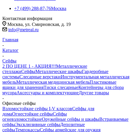
+7 (499) 288-87-76
Москва
Контактная информация
Москва, ул. Смирновская, д. 19
info@metreal.ru
Главная
-
Каталог
-
Сейфы
2 ПО ЦЕНЕ 1 - АКЦИЯ!!!
Металлические
стеллажи
Сейфы
Металлические шкафы
Гардеробные
системы
Слесарные верстаки
Инструментальная металлическая
мебель
Металлическая медицинская мебель
Пластиковые
ящики для хранения
Тиски слесарные
Контейнеры для сбора
мусора
Аксессуары и комплектующие
Другие товары
-
Офисные сейфы
Взломостойкие сейфы I-V классов
Сейфы для
дома
Огнестойкие сейфы
Сейфы
огневзломостойкие
Оружейные сейфы и шкафы
Встраиваемые
сейфы
Эксклюзивные сейфы
Депозитные
сейфы
Темпокассы
Сейфы армейские для оружия