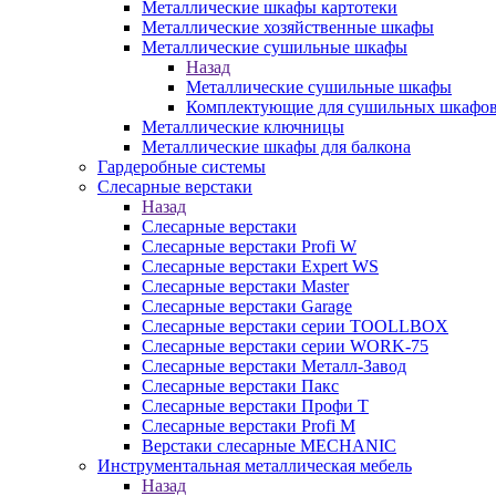
Металлические шкафы картотеки
Металлические хозяйственные шкафы
Металлические сушильные шкафы
Назад
Металлические сушильные шкафы
Комплектующие для сушильных шкафо
Металлические ключницы
Металлические шкафы для балкона
Гардеробные системы
Слесарные верстаки
Назад
Слесарные верстаки
Слесарные верстаки Profi W
Слесарные верстаки Expert WS
Слесарные верстаки Master
Слесарные верстаки Garage
Слесарные верстаки серии TOOLLBOX
Слесарные верстаки серии WORK-75
Слесарные верстаки Металл-Завод
Слесарные верстаки Пакс
Слесарные верстаки Профи Т
Слесарные верстаки Profi M
Верстаки слесарные MECHANIC
Инструментальная металлическая мебель
Назад