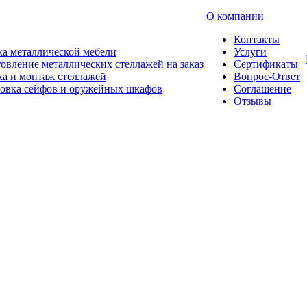
О компании
Контакты
а металлической мебели
Услуги
овление металлических стеллажей на заказ
Сертификаты
а и монтаж стеллажей
Вопрос-Ответ
новка сейфов и оружейных шкафов
Соглашение
Отзывы