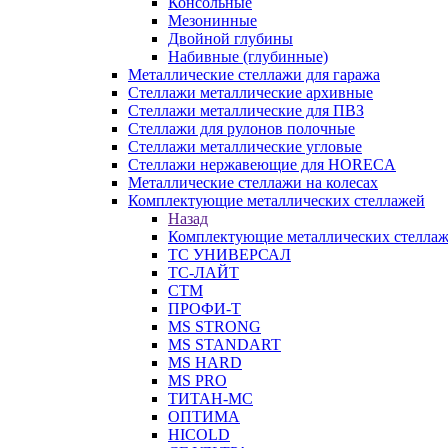
Консольные
Мезонинные
Двойной глубины
Набивные (глубинные)
Металлические стеллажи для гаража
Стеллажи металлические архивные
Стеллажи металлические для ПВЗ
Стеллажи для рулонов полочные
Стеллажи металлические угловые
Стеллажи нержавеющие для HORECA
Металлические стеллажи на колесах
Комплектующие металлических стеллажей
Назад
Комплектующие металлических стелла
ТС УНИВЕРСАЛ
ТС-ЛАЙТ
СТМ
ПРОФИ-Т
MS STRONG
MS STANDART
MS HARD
MS PRO
ТИТАН-МС
ОПТИМА
HICOLD