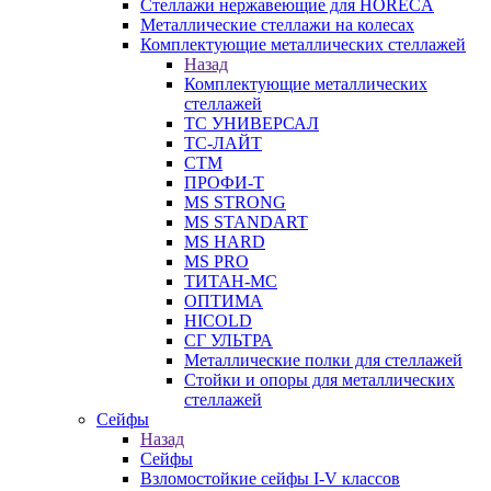
Стеллажи нержавеющие для HORECA
Металлические стеллажи на колесах
Комплектующие металлических стеллажей
Назад
Комплектующие металлических
стеллажей
ТС УНИВЕРСАЛ
ТС-ЛАЙТ
СТМ
ПРОФИ-Т
MS STRONG
MS STANDART
MS HARD
MS PRO
ТИТАН-МС
ОПТИМА
HICOLD
СГ УЛЬТРА
Металлические полки для стеллажей
Стойки и опоры для металлических
стеллажей
Сейфы
Назад
Сейфы
Взломостойкие сейфы I-V классов