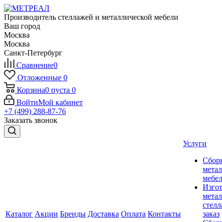
Производитель стеллажей и металлической мебели
Ваш город
Москва
Москва
Санкт-Петербург
Сравнение
0
Отложенные
0
Корзина
0
пуста
0
Войти
Мой кабинет
+7 (499) 288-87-76
Заказать звонок
Услуги
Сбор
мета
мебе
Изго
мета
стелл
Каталог
Акции
Бренды
Доставка
Оплата
Контакты
заказ