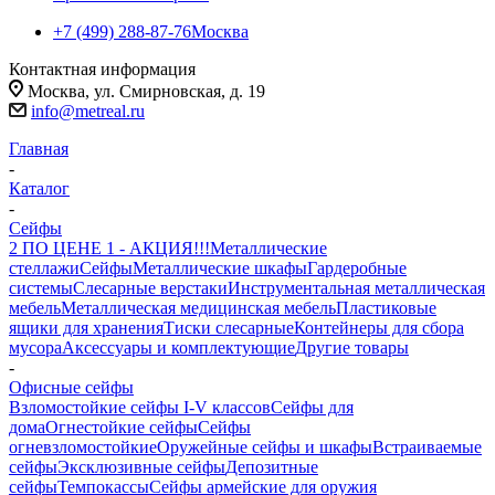
+7 (499) 288-87-76
Москва
Контактная информация
Москва, ул. Смирновская, д. 19
info@metreal.ru
Главная
-
Каталог
-
Сейфы
2 ПО ЦЕНЕ 1 - АКЦИЯ!!!
Металлические
стеллажи
Сейфы
Металлические шкафы
Гардеробные
системы
Слесарные верстаки
Инструментальная металлическая
мебель
Металлическая медицинская мебель
Пластиковые
ящики для хранения
Тиски слесарные
Контейнеры для сбора
мусора
Аксессуары и комплектующие
Другие товары
-
Офисные сейфы
Взломостойкие сейфы I-V классов
Сейфы для
дома
Огнестойкие сейфы
Сейфы
огневзломостойкие
Оружейные сейфы и шкафы
Встраиваемые
сейфы
Эксклюзивные сейфы
Депозитные
сейфы
Темпокассы
Сейфы армейские для оружия