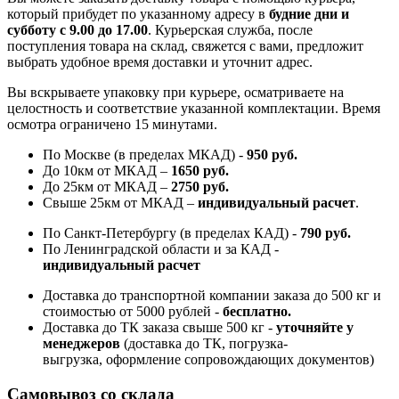
который прибудет по указанному адресу в
будние дни и
субботу с 9.00 до 17.00
. Курьерская служба, после
поступления товара на склад, свяжется с вами, предложит
выбрать удобное время доставки и уточнит адрес.
Вы вскрываете упаковку при курьере, осматриваете на
целостность и соответствие указанной комплектации. Время
осмотра ограничено 15 минутами.
По Москве (в пределах МКАД) -
950 руб.
До 10км от МКАД –
1650 руб
.
До 25км от МКАД –
2750 руб
.
Свыше 25км от МКАД –
индивидуальный расчет
.
По Санкт-Петербургу (в пределах КАД) -
790 руб.
По Ленинградской области и за КАД -
индивидуальный расчет
Доставка до транспортной компании заказа до 500 кг и
стоимостью от 5000 рублей -
б
есплатно.
Доставка до ТК заказа свыше 500 кг -
у
точняйте у
менеджеров
(доставка до ТК, погрузка-
выгрузка, оформление сопровождающих документов)
Самовывоз со склада