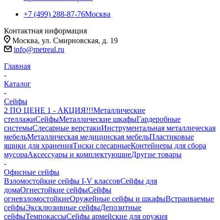
+7 (499) 288-87-76
Москва
Контактная информация
Москва, ул. Смирновская, д. 19
info@metreal.ru
Главная
-
Каталог
-
Сейфы
2 ПО ЦЕНЕ 1 - АКЦИЯ!!!
Металлические
стеллажи
Сейфы
Металлические шкафы
Гардеробные
системы
Слесарные верстаки
Инструментальная металлическая
мебель
Металлическая медицинская мебель
Пластиковые
ящики для хранения
Тиски слесарные
Контейнеры для сбора
мусора
Аксессуары и комплектующие
Другие товары
-
Офисные сейфы
Взломостойкие сейфы I-V классов
Сейфы для
дома
Огнестойкие сейфы
Сейфы
огневзломостойкие
Оружейные сейфы и шкафы
Встраиваемые
сейфы
Эксклюзивные сейфы
Депозитные
сейфы
Темпокассы
Сейфы армейские для оружия