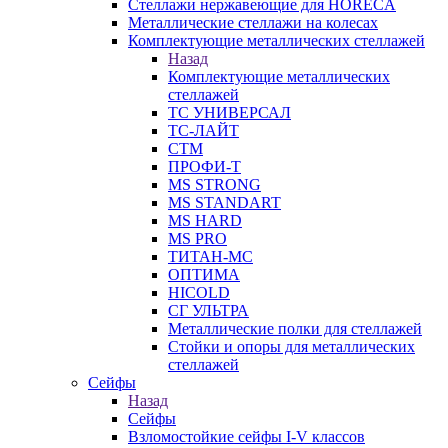
Стеллажи нержавеющие для HORECA
Металлические стеллажи на колесах
Комплектующие металлических стеллажей
Назад
Комплектующие металлических
стеллажей
ТС УНИВЕРСАЛ
ТС-ЛАЙТ
СТМ
ПРОФИ-Т
MS STRONG
MS STANDART
MS HARD
MS PRO
ТИТАН-МС
ОПТИМА
HICOLD
СГ УЛЬТРА
Металлические полки для стеллажей
Стойки и опоры для металлических
стеллажей
Сейфы
Назад
Сейфы
Взломостойкие сейфы I-V классов