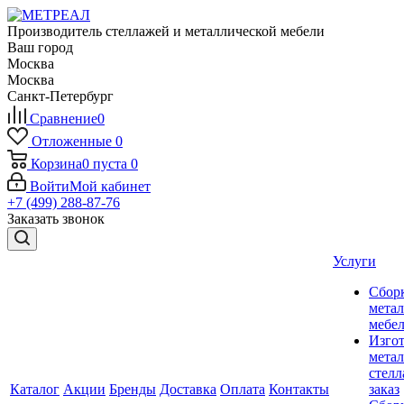
Производитель стеллажей и металлической мебели
Ваш город
Москва
Москва
Санкт-Петербург
Сравнение
0
Отложенные
0
Корзина
0
пуста
0
Войти
Мой кабинет
+7 (499) 288-87-76
Заказать звонок
Услуги
Сбор
мета
мебе
Изго
мета
стелл
Каталог
Акции
Бренды
Доставка
Оплата
Контакты
заказ