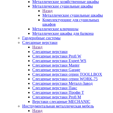
Металлические хозяйственные шкафы
Металлические сушильные шкафы
Назад
Металлические сушильные шкафы
Комплектующие для сушильных
шкафов
Металлические ключницы
Металлические шкафы для балкона
Гардеробные системы
Слесарные верстаки
Назад
Слесарные верстаки
Слесарные верстаки Profi W
Слесарные верстаки Expert WS
Слесарные верстаки Master
Слесарные верстаки Garage
Слесарные верстаки серии TOOLLBOX
Слесарные верстаки серии WORK-75
Слесарные верстаки Металл-Завод
Слесарные верстаки Пакс
Слесарные верстаки Профи Т
Слесарные верстаки Profi M
Верстаки слесарные MECHANIC
Инструментальная металлическая мебель
Назад