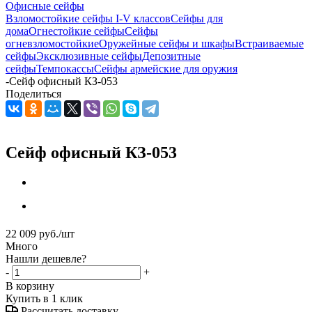
Офисные сейфы
Взломостойкие сейфы I-V классов
Сейфы для
дома
Огнестойкие сейфы
Сейфы
огневзломостойкие
Оружейные сейфы и шкафы
Встраиваемые
сейфы
Эксклюзивные сейфы
Депозитные
сейфы
Темпокассы
Сейфы армейские для оружия
-
Сейф офисный КЗ-053
Поделиться
Сейф офисный КЗ-053
22 009
руб.
/шт
Много
Нашли дешевле?
-
+
В корзину
Купить в 1 клик
Рассчитать доставку