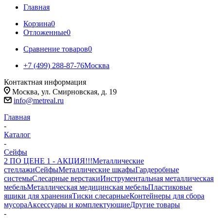
Главная
Корзина
0
Отложенные
0
Сравнение товаров
0
+7 (499) 288-87-76
Москва
Контактная информация
Москва, ул. Смирновская, д. 19
info@metreal.ru
Главная
-
Каталог
-
Сейфы
2 ПО ЦЕНЕ 1 - АКЦИЯ!!!
Металлические
стеллажи
Сейфы
Металлические шкафы
Гардеробные
системы
Слесарные верстаки
Инструментальная металлическая
мебель
Металлическая медицинская мебель
Пластиковые
ящики для хранения
Тиски слесарные
Контейнеры для сбора
мусора
Аксессуары и комплектующие
Другие товары
-