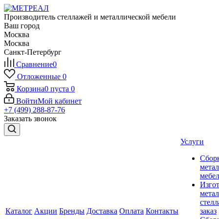
Производитель стеллажей и металлической мебели
Ваш город
Москва
Москва
Санкт-Петербург
Сравнение
0
Отложенные
0
Корзина
0
пуста
0
Войти
Мой кабинет
+7 (499) 288-87-76
Заказать звонок
Услуги
Сбор
мета
мебе
Изго
мета
стелл
Каталог
Акции
Бренды
Доставка
Оплата
Контакты
заказ