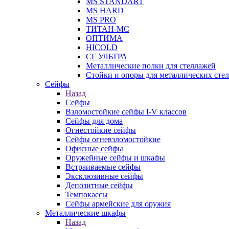
MS STANDART
MS HARD
MS PRO
ТИТАН-МС
ОПТИМА
HICOLD
СГ УЛЬТРА
Металлические полки для стеллажей
Стойки и опоры для металлических сте
Сейфы
Назад
Сейфы
Взломостойкие сейфы I-V классов
Сейфы для дома
Огнестойкие сейфы
Сейфы огневзломостойкие
Офисные сейфы
Оружейные сейфы и шкафы
Встраиваемые сейфы
Эксклюзивные сейфы
Депозитные сейфы
Темпокассы
Сейфы армейские для оружия
Металлические шкафы
Назад