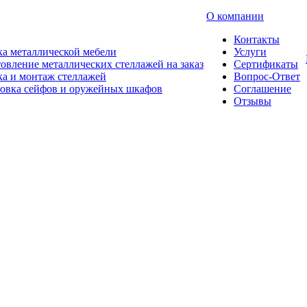
О компании
Контакты
а металлической мебели
Услуги
овление металлических стеллажей на заказ
Сертификаты
а и монтаж стеллажей
Вопрос-Ответ
новка сейфов и оружейных шкафов
Соглашение
Отзывы