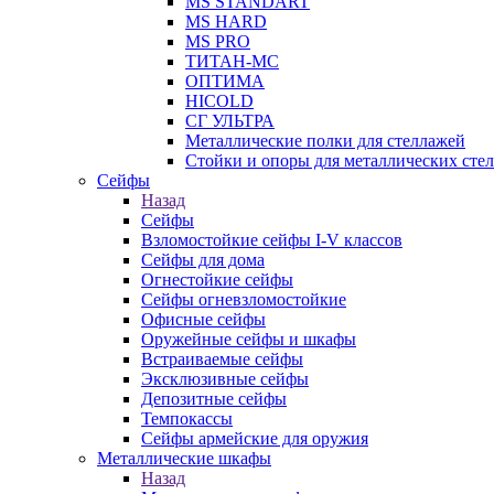
MS STANDART
MS HARD
MS PRO
ТИТАН-МС
ОПТИМА
HICOLD
СГ УЛЬТРА
Металлические полки для стеллажей
Стойки и опоры для металлических сте
Сейфы
Назад
Сейфы
Взломостойкие сейфы I-V классов
Сейфы для дома
Огнестойкие сейфы
Сейфы огневзломостойкие
Офисные сейфы
Оружейные сейфы и шкафы
Встраиваемые сейфы
Эксклюзивные сейфы
Депозитные сейфы
Темпокассы
Сейфы армейские для оружия
Металлические шкафы
Назад