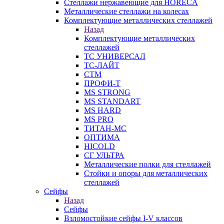
Стеллажи нержавеющие для HORECA
Металлические стеллажи на колесах
Комплектующие металлических стеллажей
Назад
Комплектующие металлических
стеллажей
ТС УНИВЕРСАЛ
ТС-ЛАЙТ
СТМ
ПРОФИ-Т
MS STRONG
MS STANDART
MS HARD
MS PRO
ТИТАН-МС
ОПТИМА
HICOLD
СГ УЛЬТРА
Металлические полки для стеллажей
Стойки и опоры для металлических
стеллажей
Сейфы
Назад
Сейфы
Взломостойкие сейфы I-V классов