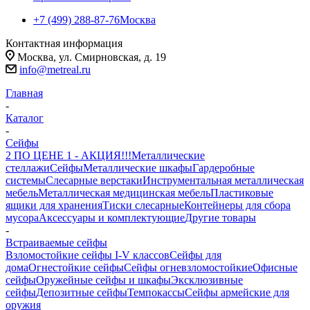
+7 (499) 288-87-76
Москва
Контактная информация
Москва, ул. Смирновская, д. 19
info@metreal.ru
Главная
-
Каталог
-
Сейфы
2 ПО ЦЕНЕ 1 - АКЦИЯ!!!
Металлические
стеллажи
Сейфы
Металлические шкафы
Гардеробные
системы
Слесарные верстаки
Инструментальная металлическая
мебель
Металлическая медицинская мебель
Пластиковые
ящики для хранения
Тиски слесарные
Контейнеры для сбора
мусора
Аксессуары и комплектующие
Другие товары
-
Встраиваемые сейфы
Взломостойкие сейфы I-V классов
Сейфы для
дома
Огнестойкие сейфы
Сейфы огневзломостойкие
Офисные
сейфы
Оружейные сейфы и шкафы
Эксклюзивные
сейфы
Депозитные сейфы
Темпокассы
Сейфы армейские для
оружия