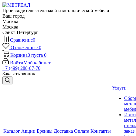
Производитель стеллажей и металлической мебели
Ваш город
Москва
Москва
Санкт-Петербург
Сравнение
0
Отложенные
0
Корзина
0
пуста
0
Войти
Мой кабинет
+7 (499) 288-87-76
Заказать звонок
Услуги
Сбор
мета
мебе
Изго
мета
стелл
Каталог
Акции
Бренды
Доставка
Оплата
Контакты
заказ