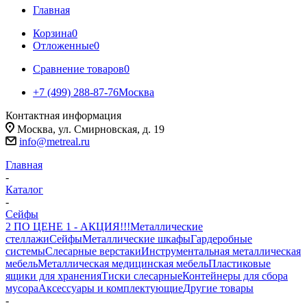
Главная
Корзина
0
Отложенные
0
Сравнение товаров
0
+7 (499) 288-87-76
Москва
Контактная информация
Москва, ул. Смирновская, д. 19
info@metreal.ru
Главная
-
Каталог
-
Сейфы
2 ПО ЦЕНЕ 1 - АКЦИЯ!!!
Металлические
стеллажи
Сейфы
Металлические шкафы
Гардеробные
системы
Слесарные верстаки
Инструментальная металлическая
мебель
Металлическая медицинская мебель
Пластиковые
ящики для хранения
Тиски слесарные
Контейнеры для сбора
мусора
Аксессуары и комплектующие
Другие товары
-