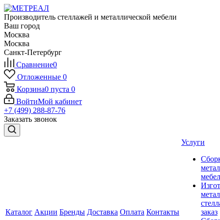
Производитель стеллажей и металлической мебели
Ваш город
Москва
Москва
Санкт-Петербург
Сравнение
0
Отложенные
0
Корзина
0
пуста
0
Войти
Мой кабинет
+7 (499) 288-87-76
Заказать звонок
Услуги
Сбор
мета
мебе
Изго
мета
стелл
Каталог
Акции
Бренды
Доставка
Оплата
Контакты
заказ