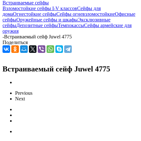
Встраиваемые сейфы
Взломостойкие сейфы I-V классов
Сейфы для
дома
Огнестойкие сейфы
Сейфы огневзломостойкие
Офисные
сейфы
Оружейные сейфы и шкафы
Эксклюзивные
сейфы
Депозитные сейфы
Темпокассы
Сейфы армейские для
оружия
-
Встраиваемый сейф Juwel 4775
Поделиться
Встраиваемый сейф Juwel 4775
Previous
Next