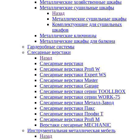
Металлические хозяйственные шкафы
Металлические сушильные шкафы
Назад
Металлические сушильные шкафы
Комплектующие для сушильных
шкафов
Металлические ключницы
Металлические шкафы для балкона
Гардеробные системы
Слесарные верстаки
Назад
Слесарные верстаки
Слесарные верстаки Profi W
Слесарные верстаки Expert WS
Слесарные верстаки Master
Слесарные верстаки Garage
Слесарные верстаки серии TOOLLBOX
Слесарные верстаки серии WORK-75
Слесарные верстаки Металл-Завод
Слесарные верстаки Пакс
Слесарные верстаки Профи Т
Слесарные верстаки Profi M
Верстаки слесарные MECHANIC
Инструментальная металлическая мебель
Назад