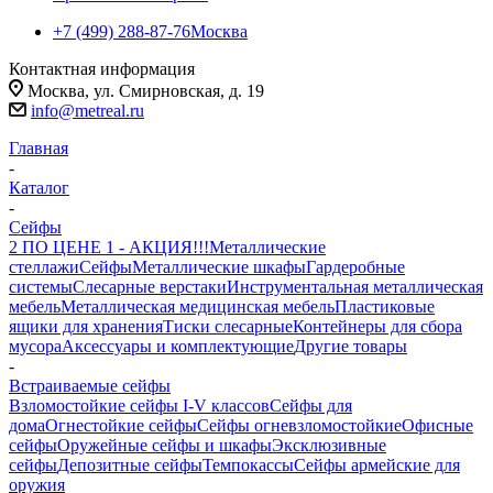
+7 (499) 288-87-76
Москва
Контактная информация
Москва, ул. Смирновская, д. 19
info@metreal.ru
Главная
-
Каталог
-
Сейфы
2 ПО ЦЕНЕ 1 - АКЦИЯ!!!
Металлические
стеллажи
Сейфы
Металлические шкафы
Гардеробные
системы
Слесарные верстаки
Инструментальная металлическая
мебель
Металлическая медицинская мебель
Пластиковые
ящики для хранения
Тиски слесарные
Контейнеры для сбора
мусора
Аксессуары и комплектующие
Другие товары
-
Встраиваемые сейфы
Взломостойкие сейфы I-V классов
Сейфы для
дома
Огнестойкие сейфы
Сейфы огневзломостойкие
Офисные
сейфы
Оружейные сейфы и шкафы
Эксклюзивные
сейфы
Депозитные сейфы
Темпокассы
Сейфы армейские для
оружия