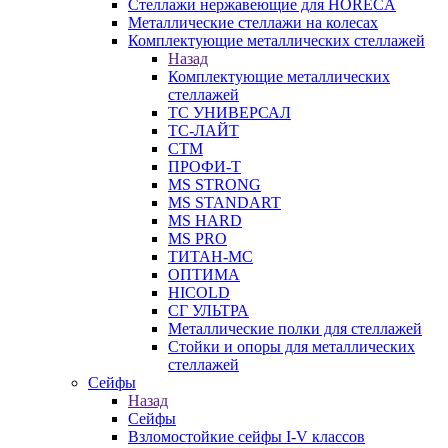
Стеллажи нержавеющие для HORECA
Металлические стеллажи на колесах
Комплектующие металлических стеллажей
Назад
Комплектующие металлических
стеллажей
ТС УНИВЕРСАЛ
ТС-ЛАЙТ
СТМ
ПРОФИ-Т
MS STRONG
MS STANDART
MS HARD
MS PRO
ТИТАН-МС
ОПТИМА
HICOLD
СГ УЛЬТРА
Металлические полки для стеллажей
Стойки и опоры для металлических
стеллажей
Сейфы
Назад
Сейфы
Взломостойкие сейфы I-V классов