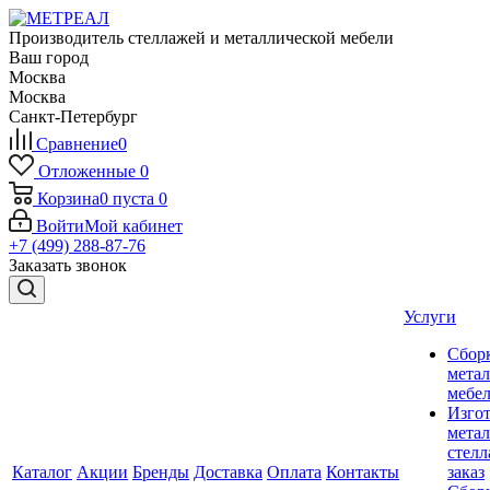
Производитель стеллажей и металлической мебели
Ваш город
Москва
Москва
Санкт-Петербург
Сравнение
0
Отложенные
0
Корзина
0
пуста
0
Войти
Мой кабинет
+7 (499) 288-87-76
Заказать звонок
Услуги
Сбор
мета
мебе
Изго
мета
стелл
Каталог
Акции
Бренды
Доставка
Оплата
Контакты
заказ