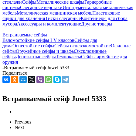
стеллажи
Сейфы
Металлические шкафы
Гардеробные
системы
Слесарные верстаки
Инструментальная металлическая
мебель
Металлическая медицинская мебель
Пластиковые
ящики для хранения
Тиски слесарные
Контейнеры для сбора
мусора
Аксессуары и комплектующие
Другие товары
-
Встраиваемые сейфы
Взломостойкие сейфы I-V классов
Сейфы для
дома
Огнестойкие сейфы
Сейфы огневзломостойкие
Офисные
сейфы
Оружейные сейфы и шкафы
Эксклюзивные
сейфы
Депозитные сейфы
Темпокассы
Сейфы армейские для
оружия
-
Встраиваемый сейф Juwel 5333
Поделиться
Встраиваемый сейф Juwel 5333
Previous
Next