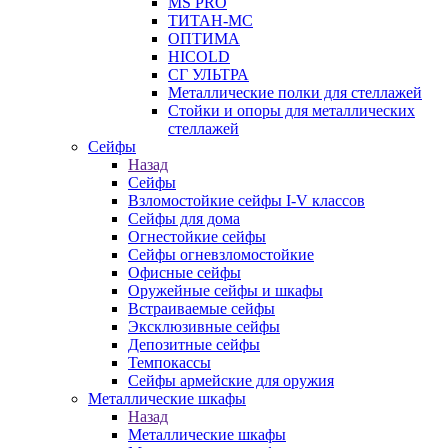
MS PRO
ТИТАН-МС
ОПТИМА
HICOLD
СГ УЛЬТРА
Металлические полки для стеллажей
Стойки и опоры для металлических
стеллажей
Сейфы
Назад
Сейфы
Взломостойкие сейфы I-V классов
Сейфы для дома
Огнестойкие сейфы
Сейфы огневзломостойкие
Офисные сейфы
Оружейные сейфы и шкафы
Встраиваемые сейфы
Эксклюзивные сейфы
Депозитные сейфы
Темпокассы
Сейфы армейские для оружия
Металлические шкафы
Назад
Металлические шкафы