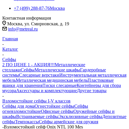
+7 (499) 288-87-76
Москва
Контактная информация
Москва, ул. Смирновская, д. 19
info@metreal.ru
Главная
-
Каталог
-
Сейфы
2 ПО ЦЕНЕ 1 - АКЦИЯ!!!
Металлические
стеллажи
Сейфы
Металлические шкафы
Гардеробные
системы
Слесарные верстаки
Инструментальная металлическая
мебель
Металлическая медицинская мебель
Пластиковые
ящики для хранения
Тиски слесарные
Контейнеры для сбора
мусора
Аксессуары и комплектующие
Другие товары
-
Взломостойкие сейфы I-V классов
Сейфы для дома
Огнестойкие сейфы
Сейфы
огневзломостойкие
Офисные сейфы
Оружейные сейфы и
шкафы
Встраиваемые сейфы
Эксклюзивные сейфы
Депозитные
сейфы
Темпокассы
Сейфы армейские для оружия
-
Взломостойкий сейф Onix NTL 100 Mes