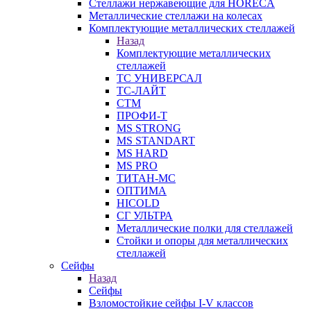
Стеллажи нержавеющие для HORECA
Металлические стеллажи на колесах
Комплектующие металлических стеллажей
Назад
Комплектующие металлических
стеллажей
ТС УНИВЕРСАЛ
ТС-ЛАЙТ
СТМ
ПРОФИ-Т
MS STRONG
MS STANDART
MS HARD
MS PRO
ТИТАН-МС
ОПТИМА
HICOLD
СГ УЛЬТРА
Металлические полки для стеллажей
Стойки и опоры для металлических
стеллажей
Сейфы
Назад
Сейфы
Взломостойкие сейфы I-V классов