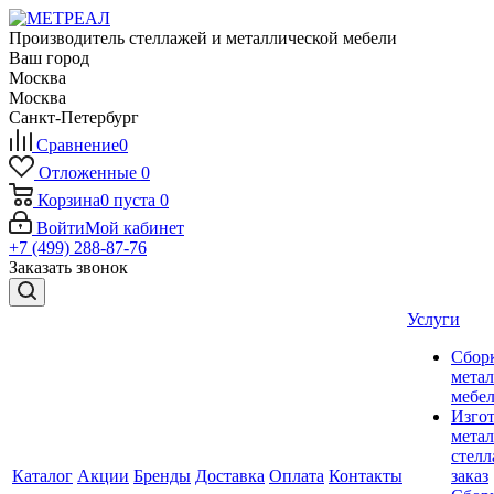
Производитель стеллажей и металлической мебели
Ваш город
Москва
Москва
Санкт-Петербург
Сравнение
0
Отложенные
0
Корзина
0
пуста
0
Войти
Мой кабинет
+7 (499) 288-87-76
Заказать звонок
Услуги
Сбор
мета
мебе
Изго
мета
стелл
Каталог
Акции
Бренды
Доставка
Оплата
Контакты
заказ