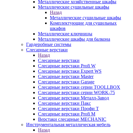
Металлические хозяйственные шкафы
Металлические сушильные шкафы
Назад
Металлические сушильные шкафы
Комплектующие для сушильных
шкафов
Металлические ключницы
Металлические шкафы для балкона
Гардеробные системы
Слесарные верстаки
Назад
Слесарные верстаки
Слесарные верстаки Profi W
Слесарные верстаки Expert WS
Слесарные верстаки Master
Слесарные верстаки Garage
Слесарные верстаки серии TOOLLBOX
Слесарные верстаки серии WORK-75
Слесарные верстаки Металл-Завод
Слесарные верстаки Пакс
Слесарные верстаки Профи Т
Слесарные верстаки Profi M
Верстаки слесарные MECHANIC
Инструментальная металлическая мебель
Назад