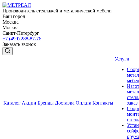
Производитель стеллажей и металлической мебели
Ваш город
Москва
Москва
Санкт-Петербург
+7 (499) 288-87-76
Заказать звонок
Услуги
Сбор
мета
мебе
Изго
мета
стелл
Каталог
Акции
Бренды
Доставка
Оплата
Контакты
заказ
Сбор
монт
стел
Устан
сейфо
оруж