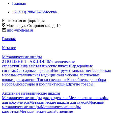
Главная
+7 (499) 288-87-76
Москва
Контактная информация
Москва, ул. Смирновская, д. 19
info@metreal.ru
Главная
-
Каталог
-
Металлические шкафы
2 ПО ЦЕНЕ 1 - АКЦИЯ!!!
Металлические
стеллажи
Сейфы
Металлические шкафы
Гардеробные
системы
Слесарные верстаки
Инструментальная металлическая
мебель
Металлическая медицинская мебель
Пластиковые
ящики для хранения
Тиски слесарные
Контейнеры для сбора
мусора
Аксессуары и комплектующие
Другие товары
-
Архивные металлические шкафы
Металлические шкафы для раздевалок
Металлические шкафы
для документов
Металлические шкафы для сумок
Офисные
металлические шкафы
Металлические шкафы
картотеки
Металлические хозяйственные