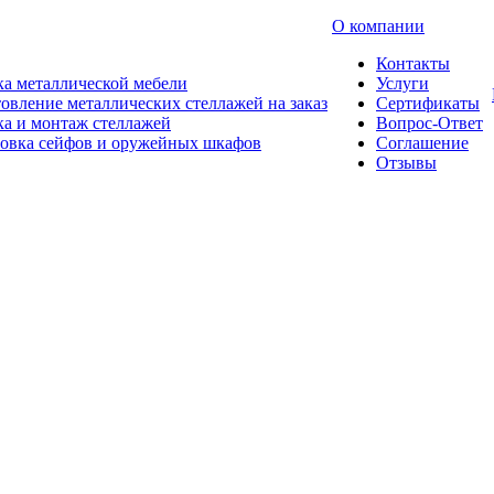
О компании
Контакты
а металлической мебели
Услуги
овление металлических стеллажей на заказ
Сертификаты
а и монтаж стеллажей
Вопрос-Ответ
новка сейфов и оружейных шкафов
Соглашение
Отзывы