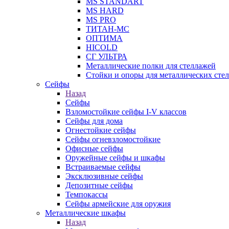
MS STANDART
MS HARD
MS PRO
ТИТАН-МС
ОПТИМА
HICOLD
СГ УЛЬТРА
Металлические полки для стеллажей
Стойки и опоры для металлических сте
Сейфы
Назад
Сейфы
Взломостойкие сейфы I-V классов
Сейфы для дома
Огнестойкие сейфы
Сейфы огневзломостойкие
Офисные сейфы
Оружейные сейфы и шкафы
Встраиваемые сейфы
Эксклюзивные сейфы
Депозитные сейфы
Темпокассы
Сейфы армейские для оружия
Металлические шкафы
Назад