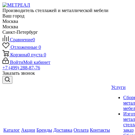
Производитель стеллажей и металлической мебели
Ваш город
Москва
Москва
Санкт-Петербург
Сравнение
0
Отложенные
0
Корзина
0
пуста
0
Войти
Мой кабинет
+7 (499) 288-87-76
Заказать звонок
Услуги
Сбор
мета
мебе
Изго
мета
стелл
Каталог
Акции
Бренды
Доставка
Оплата
Контакты
заказ