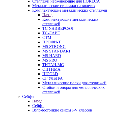
Стеллажи нержавеющие для HORECA
Металлические стеллажи на колесах
Комплектующие металлических стеллажей
Назад
Комплектующие металлических
стеллажей
ТС УНИВЕРСАЛ
ТС-ЛАЙТ
СТМ
ПРОФИ-Т
MS STRONG
MS STANDART
MS HARD
MS PRO
ТИТАН-МС
ОПТИМА
HICOLD
СГ УЛЬТРА
Металлические полки для стеллажей
Стойки и опоры для металлических
стеллажей
Сейфы
Назад
Сейфы
Взломостойкие сейфы I-V классов