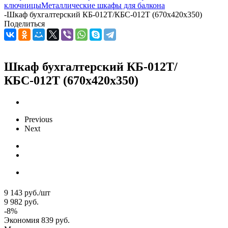
ключницы
Металлические шкафы для балкона
-
Шкаф бухгалтерский КБ-012Т/КБС-012Т (670x420x350)
Поделиться
Шкаф бухгалтерский КБ-012Т/
КБС-012Т (670x420x350)
Previous
Next
9 143
руб.
/шт
9 982
руб.
-
8
%
Экономия
839
руб.