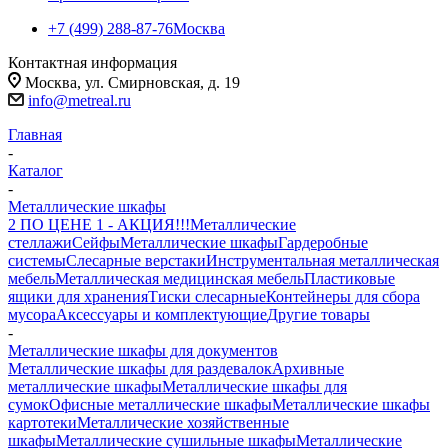
+7 (499) 288-87-76
Москва
Контактная информация
Москва, ул. Смирновская, д. 19
info@metreal.ru
Главная
-
Каталог
-
Металлические шкафы
2 ПО ЦЕНЕ 1 - АКЦИЯ!!!
Металлические
стеллажи
Сейфы
Металлические шкафы
Гардеробные
системы
Слесарные верстаки
Инструментальная металлическая
мебель
Металлическая медицинская мебель
Пластиковые
ящики для хранения
Тиски слесарные
Контейнеры для сбора
мусора
Аксессуары и комплектующие
Другие товары
-
Металлические шкафы для документов
Металлические шкафы для раздевалок
Архивные
металлические шкафы
Металлические шкафы для
сумок
Офисные металлические шкафы
Металлические шкафы
картотеки
Металлические хозяйственные
шкафы
Металлические сушильные шкафы
Металлические