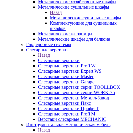
Металлические хозяйственные шкафы
Металлические сушильные шкафы
Назад
Металлические сушильные шкафы
Комплектующие для сушильных
шкафов
Металлические ключницы
Металлические шкафы для балкона
Гардеробные системы
Слесарные верстаки
Назад
Слесарные верстаки
Слесарные верстаки Profi W
Слесарные верстаки Expert WS
Слесарные верстаки Master
Слесарные верстаки Garage
Слесарные верстаки серии TOOLLBOX
Слесарные верстаки серии WORK-75
Слесарные верстаки Металл-Завод
Слесарные верстаки Пакс
Слесарные верстаки Профи Т
Слесарные верстаки Profi M
Верстаки слесарные MECHANIC
Инструментальная металлическая мебель
Назад