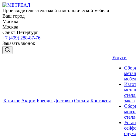
Производитель стеллажей и металлической мебели
Ваш город
Москва
Москва
Санкт-Петербург
+7 (499) 288-87-76
Заказать звонок
Услуги
Сбор
мета
мебе
Изго
мета
стелл
Каталог
Акции
Бренды
Доставка
Оплата
Контакты
заказ
Сбор
монт
стел
Устан
сейфо
оруж