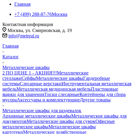
Главная
+7 (499) 288-87-76
Москва
Контактная информация
Москва, ул. Смирновская, д. 19
info@metreal.ru
Главная
-
Каталог
-
Металлические шкафы
2 ПО ЦЕНЕ 1 - АКЦИЯ!!!
Металлические
стеллажи
Сейфы
Металлические шкафы
Гардеробные
системы
Слесарные верстаки
Инструментальная металлическая
мебель
Металлическая медицинская мебель
Пластиковые
ящики для хранения
Тиски слесарные
Контейнеры для сбора
мусора
Аксессуары и комплектующие
Другие товары
-
Металлические шкафы для раздевалок
Архивные металлические шкафы
Металлические шкафы для
документов
Металлические шкафы для сумок
Офисные
металлические шкафы
Металлические шкафы
картотеки
Металлические хозяйственные