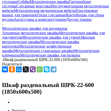
стеллажи
Сейфы
Металлические шкафы
Гардеробные
системы
Слесарные верстаки
Инструментальная металлическая
мебель
Металлическая медицинская мебель
Пластиковые
ящики для хранения
Тиски слесарные
Контейнеры для сбора
мусора
Аксессуары и комплектующие
Другие товары
-
Металлические шкафы для раздевалок
Архивные металлические шкафы
Металлические шкафы для
документов
Металлические шкафы для сумок
Офисные
металлические шкафы
Металлические шкафы
картотеки
Металлические хозяйственные
шкафы
Металлические сушильные шкафы
Металлические
ключницы
Металлические шкафы для балкона
-
Шкаф раздевальный ШРК-22-600 (1850x600x500)
Поделиться
Шкаф раздевальный ШРК-22-600
(1850x600x500)
Previous