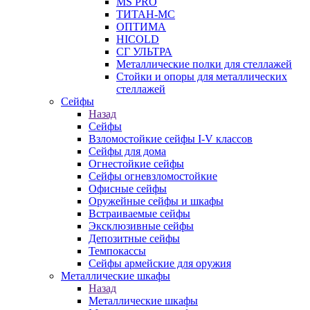
MS PRO
ТИТАН-МС
ОПТИМА
HICOLD
СГ УЛЬТРА
Металлические полки для стеллажей
Стойки и опоры для металлических
стеллажей
Сейфы
Назад
Сейфы
Взломостойкие сейфы I-V классов
Сейфы для дома
Огнестойкие сейфы
Сейфы огневзломостойкие
Офисные сейфы
Оружейные сейфы и шкафы
Встраиваемые сейфы
Эксклюзивные сейфы
Депозитные сейфы
Темпокассы
Сейфы армейские для оружия
Металлические шкафы
Назад
Металлические шкафы