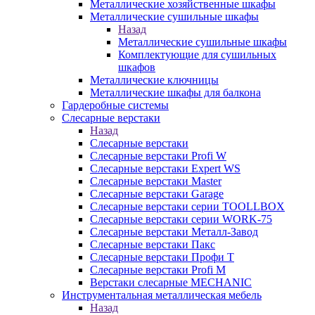
Металлические хозяйственные шкафы
Металлические сушильные шкафы
Назад
Металлические сушильные шкафы
Комплектующие для сушильных
шкафов
Металлические ключницы
Металлические шкафы для балкона
Гардеробные системы
Слесарные верстаки
Назад
Слесарные верстаки
Слесарные верстаки Profi W
Слесарные верстаки Expert WS
Слесарные верстаки Master
Слесарные верстаки Garage
Слесарные верстаки серии TOOLLBOX
Слесарные верстаки серии WORK-75
Слесарные верстаки Металл-Завод
Слесарные верстаки Пакс
Слесарные верстаки Профи Т
Слесарные верстаки Profi M
Верстаки слесарные MECHANIC
Инструментальная металлическая мебель
Назад