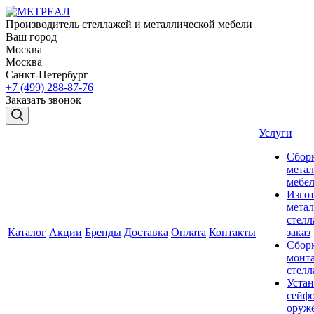
Производитель стеллажей и металлической мебели
Ваш город
Москва
Москва
Санкт-Петербург
+7 (499) 288-87-76
Заказать звонок
Услуги
Сбор
мета
мебе
Изго
мета
стелл
Каталог
Акции
Бренды
Доставка
Оплата
Контакты
заказ
Сбор
монт
стел
Устан
сейфо
оруж