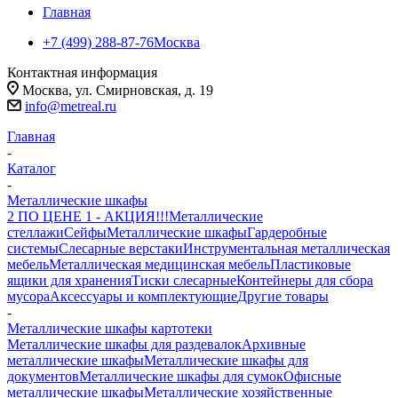
Главная
+7 (499) 288-87-76
Москва
Контактная информация
Москва, ул. Смирновская, д. 19
info@metreal.ru
Главная
-
Каталог
-
Металлические шкафы
2 ПО ЦЕНЕ 1 - АКЦИЯ!!!
Металлические
стеллажи
Сейфы
Металлические шкафы
Гардеробные
системы
Слесарные верстаки
Инструментальная металлическая
мебель
Металлическая медицинская мебель
Пластиковые
ящики для хранения
Тиски слесарные
Контейнеры для сбора
мусора
Аксессуары и комплектующие
Другие товары
-
Металлические шкафы картотеки
Металлические шкафы для раздевалок
Архивные
металлические шкафы
Металлические шкафы для
документов
Металлические шкафы для сумок
Офисные
металлические шкафы
Металлические хозяйственные