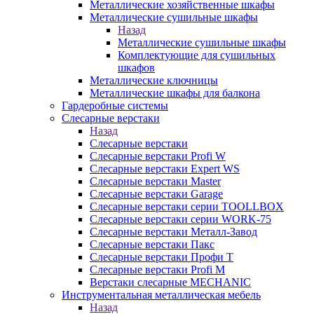
Металлические хозяйственные шкафы
Металлические сушильные шкафы
Назад
Металлические сушильные шкафы
Комплектующие для сушильных
шкафов
Металлические ключницы
Металлические шкафы для балкона
Гардеробные системы
Слесарные верстаки
Назад
Слесарные верстаки
Слесарные верстаки Profi W
Слесарные верстаки Expert WS
Слесарные верстаки Master
Слесарные верстаки Garage
Слесарные верстаки серии TOOLLBOX
Слесарные верстаки серии WORK-75
Слесарные верстаки Металл-Завод
Слесарные верстаки Пакс
Слесарные верстаки Профи Т
Слесарные верстаки Profi M
Верстаки слесарные MECHANIC
Инструментальная металлическая мебель
Назад