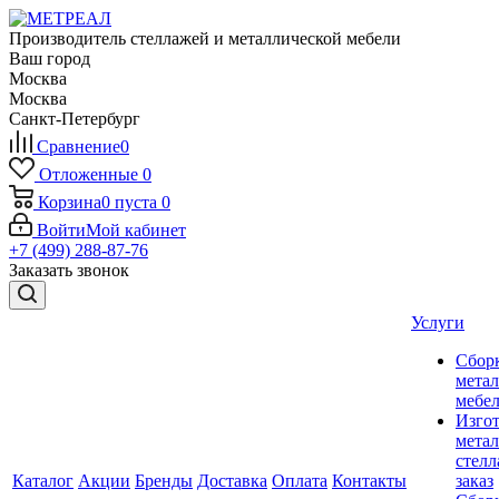
Производитель стеллажей и металлической мебели
Ваш город
Москва
Москва
Санкт-Петербург
Сравнение
0
Отложенные
0
Корзина
0
пуста
0
Войти
Мой кабинет
+7 (499) 288-87-76
Заказать звонок
Услуги
Сбор
мета
мебе
Изго
мета
стелл
Каталог
Акции
Бренды
Доставка
Оплата
Контакты
заказ