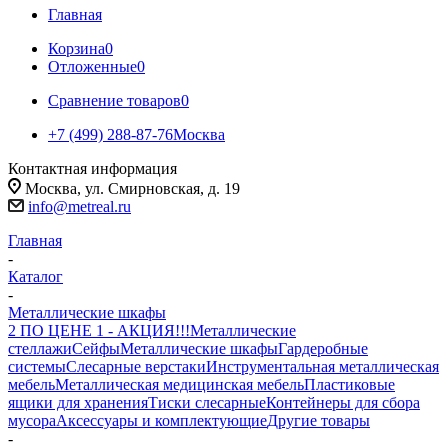
Главная
Корзина
0
Отложенные
0
Сравнение товаров
0
+7 (499) 288-87-76
Москва
Контактная информация
Москва, ул. Смирновская, д. 19
info@metreal.ru
Главная
-
Каталог
-
Металлические шкафы
2 ПО ЦЕНЕ 1 - АКЦИЯ!!!
Металлические
стеллажи
Сейфы
Металлические шкафы
Гардеробные
системы
Слесарные верстаки
Инструментальная металлическая
мебель
Металлическая медицинская мебель
Пластиковые
ящики для хранения
Тиски слесарные
Контейнеры для сбора
мусора
Аксессуары и комплектующие
Другие товары
-