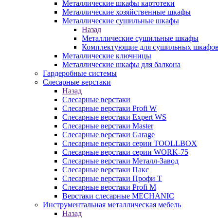
Металлические шкафы картотеки
Металлические хозяйственные шкафы
Металлические сушильные шкафы
Назад
Металлические сушильные шкафы
Комплектующие для сушильных шкафо
Металлические ключницы
Металлические шкафы для балкона
Гардеробные системы
Слесарные верстаки
Назад
Слесарные верстаки
Слесарные верстаки Profi W
Слесарные верстаки Expert WS
Слесарные верстаки Master
Слесарные верстаки Garage
Слесарные верстаки серии TOOLLBOX
Слесарные верстаки серии WORK-75
Слесарные верстаки Металл-Завод
Слесарные верстаки Пакс
Слесарные верстаки Профи Т
Слесарные верстаки Profi M
Верстаки слесарные MECHANIC
Инструментальная металлическая мебель
Назад