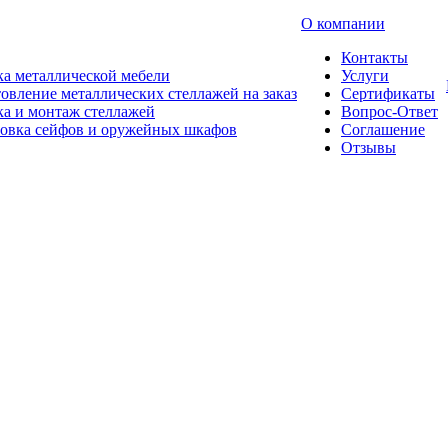
О компании
Контакты
а металлической мебели
Услуги
овление металлических стеллажей на заказ
Сертификаты
а и монтаж стеллажей
Вопрос-Ответ
новка сейфов и оружейных шкафов
Соглашение
Отзывы