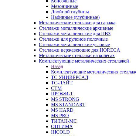
Консольные
Мезонинные
Двойной глубины
Набивные (глубинные)
Металлические стеллажи для гаража
Стеллажи металлические архивные
Стеллажи металлические для ПВЗ
Стеллажи для рулонов полочные
Стеллажи металлические угловые
Стеллажи нержавеющие для HORECA
Металлические стеллажи на колесах
Комплектующие металлических стеллажей
Назад
Комплектующие металлических стелла
ТС УНИВЕРСАЛ
ТС-ЛАЙТ
СТМ
ПРОФИ-Т
MS STRONG
MS STANDART
MS HARD
MS PRO
ТИТАН-МС
ОПТИМА
HICOLD