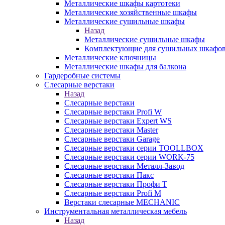
Металлические шкафы картотеки
Металлические хозяйственные шкафы
Металлические сушильные шкафы
Назад
Металлические сушильные шкафы
Комплектующие для сушильных шкафо
Металлические ключницы
Металлические шкафы для балкона
Гардеробные системы
Слесарные верстаки
Назад
Слесарные верстаки
Слесарные верстаки Profi W
Слесарные верстаки Expert WS
Слесарные верстаки Master
Слесарные верстаки Garage
Слесарные верстаки серии TOOLLBOX
Слесарные верстаки серии WORK-75
Слесарные верстаки Металл-Завод
Слесарные верстаки Пакс
Слесарные верстаки Профи Т
Слесарные верстаки Profi M
Верстаки слесарные MECHANIC
Инструментальная металлическая мебель
Назад