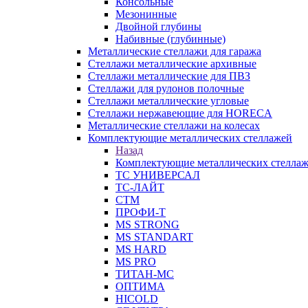
Консольные
Мезонинные
Двойной глубины
Набивные (глубинные)
Металлические стеллажи для гаража
Стеллажи металлические архивные
Стеллажи металлические для ПВЗ
Стеллажи для рулонов полочные
Стеллажи металлические угловые
Стеллажи нержавеющие для HORECA
Металлические стеллажи на колесах
Комплектующие металлических стеллажей
Назад
Комплектующие металлических стелла
ТС УНИВЕРСАЛ
ТС-ЛАЙТ
СТМ
ПРОФИ-Т
MS STRONG
MS STANDART
MS HARD
MS PRO
ТИТАН-МС
ОПТИМА
HICOLD